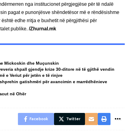
ndërmerren nga institucionet përgjegjëse për të ndalë
rrisin pagat e punonjësve shëndetësor më e rëndësishme
është edhe rritja e buxhetit në përgjithësi për
talet publike.
/Zhurnal.mk
a me Mickoskin dhe Muçunskin
Qeveria shpall gjendje krize 30-ditore në të gjithë vendin
 e Veriut për jetën e të rinjve
 shprehin gatishmëri për avancimin e marrëdhënieve
Macut në Ohër
Facebook
Twitter