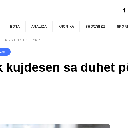
BOTA
ANALIZA
KRONIKA
SHOWBIZZ
SPOR
ET PËR SHËNDETIN E TYRE?
AJM
k kujdesen sa duhet p