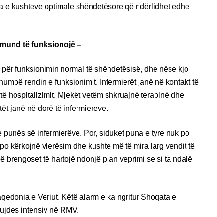
a e kushteve optimale shëndetësore që ndërlidhet edhe
mund të funksionojë –
 për funksionimin normal të shëndetësisë, dhe nëse kjo
mbë rendin e funksionimit. Infermierët janë në kontakt të
ë hospitalizimit. Mjekët vetëm shkruajnë terapinë dhe
ntët janë në dorë të infermiereve.
 punës së infermierëve. Por, siduket puna e tyre nuk po
o kërkojnë vlerësim dhe kushte më të mira larg vendit të
që brengoset të hartojë ndonjë plan veprimi se si ta ndalë
qedonia e Veriut. Këtë alarm e ka ngritur Shoqata e
kujdes intensiv në RMV.