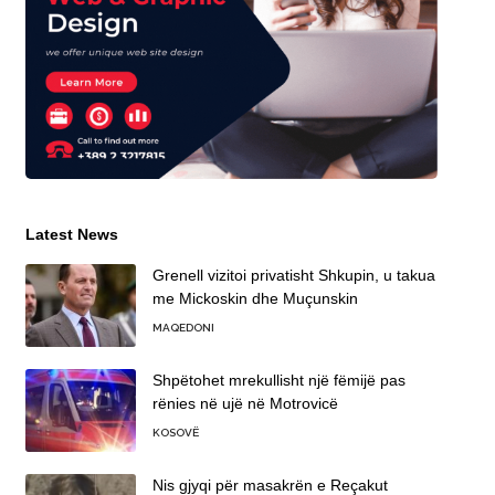
Latest News
Grenell vizitoi privatisht Shkupin, u takua
me Mickoskin dhe Muçunskin
MAQEDONI
Shpëtohet mrekullisht një fëmijë pas
rënies në ujë në Motrovicë
KOSOVË
Nis gjyqi për masakrën e Reçakut