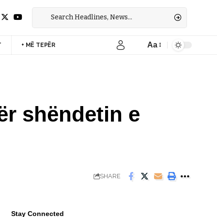
Aa
T
+ MË TEPËR
Font
Resizer
ër shëndetin e
SHARE
Stay Connected