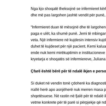
Nga kjo shoqatë theksojnë se infermieret kë
dhe më pas largohen jashtë vendit për punë, 
“Infermieret duan të mësojnë dhe të largohe
paga e ulët, ka shumë punë. Jemi të mbingark
veta. Një infermiere në kujdesin intensiv kuj
duhet të kujdeset për një pacient. Kemi kalu
ende nuk kemi mirëkuptimin e institucioneve 
kryetarja e shoqatës së infermiereve, Julian
Çfarë është bërë për të ndalë ikjen e pers
Si duket në vendin tonë çdoherë ka diagnos
rrallë herë apo asnjëherë nuk merren masa p
shqetësuese. Në rastin në fjalë për të ndalë
vetme konkrete për të parë si përpjekje që 