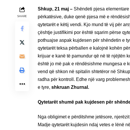
Shkup, 21 maj –
Shëndeti pjesa elementare d
përkatësive, duke qenë pjesa më e rëndësish
SHARE
qytetarët e këtij vendi. Kjo mund të vij për 
çështje justifikimi por është sqarim përse qy
pothuajse aspak kujdesen për shëndetin e tyr
qytetarët teksa përballen e kalojnë kohën për 
krijuar e kanë të pamundur që në të njëjtën 
është jo më pak e rëndësishme mungesa e kush
vend që shkon në spitalin shtetëror në Shkup d
radha për kontroll. Edhe një varg problemes
e tyre,
shkruan Zhurnal.
Qytetarët shumë pak kujdesen për shëndet
Nga obligimet e përditshme jetësore, njerëz
Madje qytetarët kujdesin ndaj vetes e lënë në