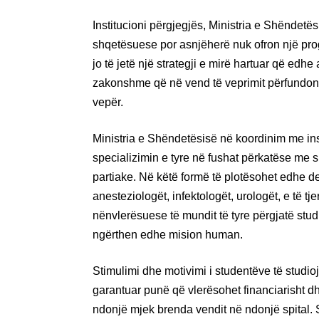
Institucioni përgjegjës, Ministria e Shëndetë
shqetësuese por asnjëherë nuk ofron një progr
jo të jetë një strategji e mirë hartuar që edhe
zakonshme që në vend të veprimit përfundon 
vepër.
Ministria e Shëndetësisë në koordinim me ins
specializimin e tyre në fushat përkatëse me 
partiake. Në këtë formë të plotësohet edhe def
anesteziologët, infektologët, urologët, e të t
nënvlerësuese të mundit të tyre përgjatë stud
ngërthen edhe mision human.
Stimulimi dhe motivimi i studentëve të studio
garantuar punë që vlerësohet financiarisht d
ndonjë mjek brenda vendit në ndonjë spital. Si