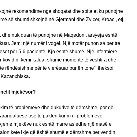
rkojnë rekomandime nga shoqatat dhe spitalet ku punojnë
më së shumti shkojnë në Gjermani dhe Zvicër, Kroaci, etj.
n, dhe nuk duan të punojnë në Maqedoni, arsyeja është
uar. Jemi një numër i vogël. Një motër punon sa për tre
deset për 5-6 pacientë. Kjo është shumë. Një infermiere
ar kovidin, kemi kaluar shumë momente të vështira dhe
të rëndësishme për të vlerësuar punën tonë”, theksoi
a Kazanxhiska.
onelit mjekësor?
tikim të problemeve dhe dukurive të dëmshme, por që
arandaluese ose të paktën kurim i i problemeve
 ikjen e mjekëve nuk është marrë as edhe një masë e
ndalon këtë ikje që është shumë e dëmshme për vendin.