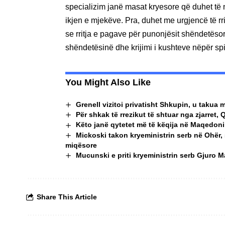
specializim janë masat kryesore që duhet të 
ikjen e mjekëve. Pra, duhet me urgjencë të 
se rritja e pagave për punonjësit shëndetësor 
shëndetësinë dhe krijimi i kushteve nëpër spi
You Might Also Like
Grenell vizitoi privatisht Shkupin, u taku
Për shkak të rrezikut të shtuar nga zjarret, 
Këto janë qytetet më të këqija në Maqedoninë
Mickoski takon kryeministrin serb në Ohër,
miqësore
Mucunski e priti kryeministrin serb Gjuro 
Share This Article