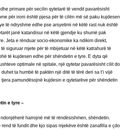
he primare për secilin qytetarë të vendit pavarësisht
me për ironi është pjesa për të cilën më së paku kujdesen
arsye të ndryshme edhe pse arsyetimi në këtë rast nuk është
tetarët janë katandisur në këtë gjendje ku shumë pak
e. Jeta e rënduar socio-ekonomike ka ndikim direkt,
të siguruar mjete për të mbijetuar në këtë katrahurë të
kohë të kujdesen edhe për shëndetin e tyre. E dyta që
teve optimale në spitale, një qytetar pavarësisht cilit do
uhet ta humbë të paktën një ditë të tërë deri sa t’i vijë
h tjera pamundësojnë kujdesin e qytetarëve për shëndetin
in e tyre –
it ndonjëherë harrojnë më të rëndësishmen, shëndetin.
 rend të fundit dhe kjo sipas mjekëve është zanafilla e çdo