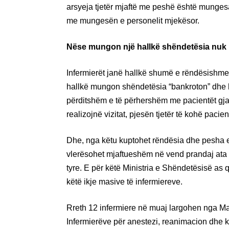
arsyeja tjetër mjaftë me peshë është munges
me mungesën e personelit mjekësor.
Nëse mungon një hallkë shëndetësia nuk 
Infermierët janë hallkë shumë e rëndësishme
hallkë mungon shëndetësia “bankroton” dhe hu
përditshëm e të përhershëm me pacientët gjat
realizojnë vizitat, pjesën tjetër të kohë pacie
Dhe, nga këtu kuptohet rëndësia dhe pesha e
vlerësohet mjaftueshëm në vend prandaj ata p
tyre. E për këtë Ministria e Shëndetësisë as 
këtë ikje masive të infermiereve.
Rreth 12 infermiere në muaj largohen nga Ma
Infermierëve për anestezi, reanimacion dhe 