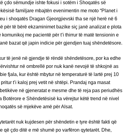
 të çdo sëmundje ishte fokusi i sotëm i Shoqatës së
jekësisë familjare mbajtën evenimentin me moto “Planet i
u i shoqatës Dragan Gjeorgjievski tha se një herë në 6
ë për të bërë ekzaminimet bazike siç janë analizat e plota
ë komunikoj me pacientë për t’i thirrur të matë tensionin e
 janë bazat që japin indicie për gjendjen tuaj shëndetësore.
m kur të jenë në gjendje të rëndë shëndetësore, por ka edhe
ë gërvishtur në ombrellë por nuk kanë nevojë të shkojnë as
ie fjala, kur është mbytur në temperaturë të lartë prej 10
ritur t’i kaloj prej vetit në shtëpi. Prandaj nga masat
iabetikëve në gjeneratat e mesme dhe të reja pas periudhës
a Botërore e Shëndetësisë ka vërejtur këtë trend në nivel
 Shoqatës së mjekëve amë për Alsat.
tetarët nuk kujdesen për shëndetin e tyre është fakti që
e që çdo ditë e më shumë po varfëron qytetarët. Dhe,