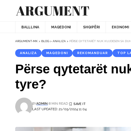
BALLLINA
MAQEDONI
SHQIPËRI
EKONOMI
ARGUMENT-MK
>
BLOG
>
ANALIZA
>
PËRSE QYTETARËT NUK KUJDESEN SA DUH
ANALIZA
MAQEDONI
REKOMANDUAR
TOP L
Përse qytetarët nu
tyre?
BY
ADMIN
8 MIN READ
LAST UPDATED: 21/05/2024 11:04