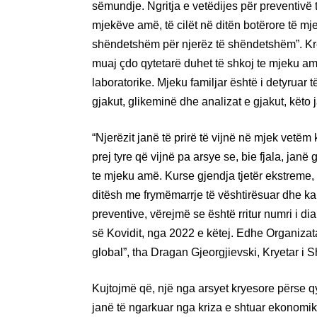
sëmundje. Ngritja e vetëdijes për preventivë
mjekëve amë, të cilët në ditën botërore të m
shëndetshëm për njerëz të shëndetshëm”. Kre
muaj çdo qytetarë duhet të shkoj te mjeku am
laboratorike. Mjeku familjar është i detyruar t
gjakut, glikeminë dhe analizat e gjakut, këto
“Njerëzit janë të prirë të vijnë në mjek vetë
prej tyre që vijnë pa arsye se, bie fjala, jan
te mjeku amë. Kurse gjendja tjetër ekstreme, b
ditësh me frymëmarrje të vështirësuar dhe ka p
preventive, vërejmë se është rritur numri i d
së Kovidit, nga 2022 e këtej. Edhe Organizat
global”, tha Dragan Gjeorgjievski, Kryetar i
Kujtojmë që, një nga arsyet kryesore përse qy
janë të ngarkuar nga kriza e shtuar ekonomik