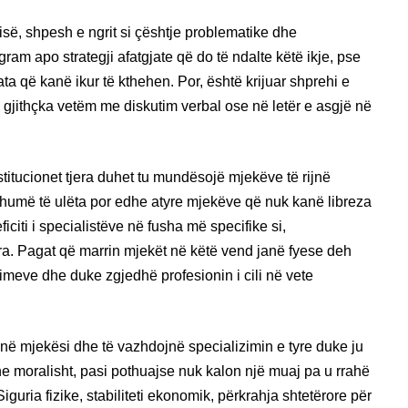
sisë, shpesh e ngrit si çështje problematike dhe
am apo strategji afatgjate që do të ndalte këtë ikje, pse
 ata që kanë ikur të kthehen. Por, është krijuar shprehi e
gjithçka vetëm me diskutim verbal ose në letër e asgjë në
titucionet tjera duhet tu mundësojë mjekëve të rijnë
shumë të ulëta por edhe atyre mjekëve që nuk kanë libreza
iciti i specialistëve në fusha më specifike si,
jera. Pagat që marrin mjekët në këtë vend janë fyese deh
imeve dhe duke zgjedhë profesionin i cili në vete
jnë mjekësi dhe të vazhdojnë specializimin e tyre duke ju
he moralisht, pasi pothuajse nuk kalon një muaj pa u rrahë
guria fizike, stabiliteti ekonomik, përkrahja shtetërore për