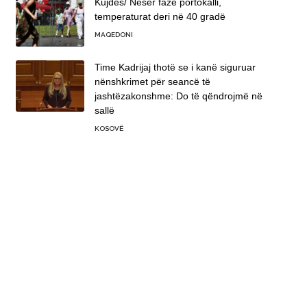
Kujdes/ Nesër fazë portokalli,
temperaturat deri në 40 gradë
MAQEDONI
Time Kadrijaj thotë se i kanë siguruar
nënshkrimet për seancë të
jashtëzakonshme: Do të qëndrojmë në
sallë
KOSOVË