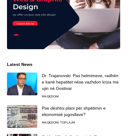
Latest News
Dr. Trajanovski: Pas helmimeve, radhën
e kanë hepatitet nëse vazhdon kriza me
ujin në Gostivar
MAQEDONI
Pse dështoi plani për shpëtimin e
ekonomisë jugosllave?
MAQEDONI
TOP LAJM