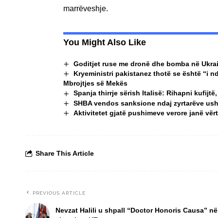
marrëveshje.
You Might Also Like
Goditjet ruse me dronë dhe bomba në Ukrai
Kryeministri pakistanez thotë se është “i 
Mbrojtjes së Mekës
Spanja thirrje sërish Italisë: Rihapni kufijt
SHBA vendos sanksione ndaj zyrtarëve us
Aktivitetet gjatë pushimeve verore janë vë
Share This Article
PREVIOUS ARTICLE
Nevzat Halili u shpall “Doctor Honoris Causa” në