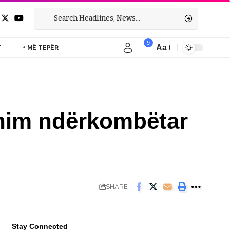
9
Aa
T
+ MË TEPËR
Font
Resizer
unim ndërkombëtar
SHARE
Stay Connected