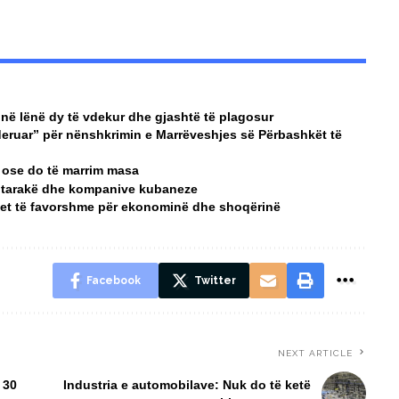
në lënë dy të vdekur dhe gjashtë të plagosur
nderuar” për nënshkrimin e Marrëveshjes së Përbashkët të
ë, ose do të marrim masa
htarakë dhe kompanive kubaneze
rtet të favorshme për ekonominë dhe shoqërinë
Facebook
Twitter
NEXT ARTICLE
 30
Industria e automobilave: Nuk do të ketë