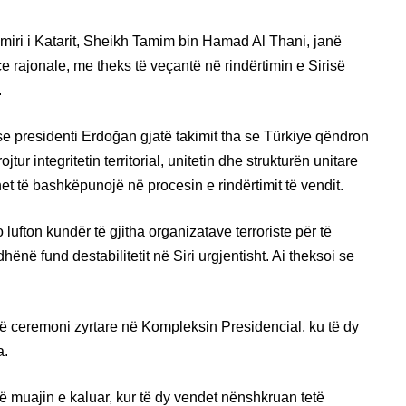
miri i Katarit, Sheikh Tamim bin Hamad Al Thani, janë
çe rajonale, me theks të veçantë në rindërtimin e Sirisë
.
se presidenti Erdoğan gjatë takimit tha se Türkiye qëndron
tur integritetin territorial, unitetin dhe strukturën unitare
t të bashkëpunojë në procesin e rindërtimit të vendit.
lufton kundër të gjitha organizatave terroriste për të
hënë fund destabilitetit në Siri urgjentisht. Ai theksoi se
 një ceremoni zyrtare në Kompleksin Presidencial, ku të dy
a.
 në muajin e kaluar, kur të dy vendet nënshkruan tetë