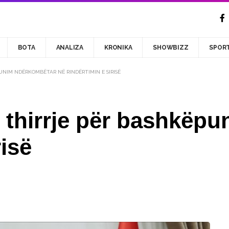
BOTA
ANALIZA
KRONIKA
SHOWBIZZ
SPOR
UNIM NDËRKOMBËTAR NË RINDËRTIMIN E SIRISË
n thirrje për bashkëp
risë