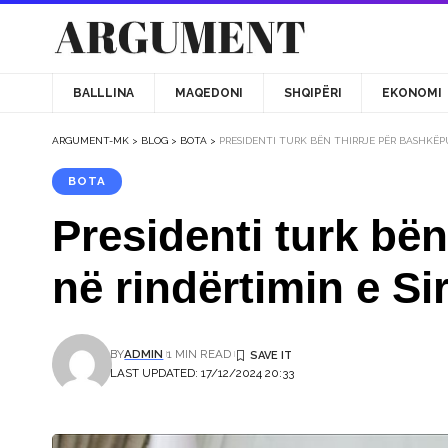
BALLLINA
MAQEDONI
SHQIPËRI
EKONOMI
ARGUMENT-MK
>
BLOG
>
BOTA
>
PRESIDENTI TURK BËN THIRRJE PËR BASHKËP
BOTA
Presidenti turk bë
në rindërtimin e Si
BY
ADMIN
1 MIN READ
LAST UPDATED: 17/12/2024 20:33