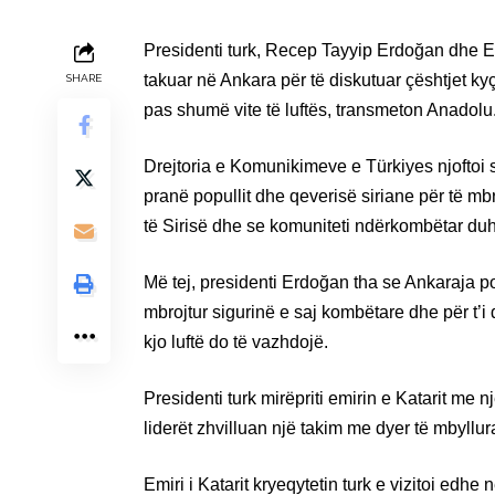
Presidenti turk, Recep Tayyip Erdoğan dhe E
takuar në Ankara për të diskutuar çështjet ky
SHARE
pas shumë vite të luftës, transmeton Anadolu
Drejtoria e Komunikimeve e Türkiyes njoftoi 
pranë popullit dhe qeverisë siriane për të mbroj
të Sirisë dhe se komuniteti ndërkombëtar duhe
Më tej, presidenti Erdoğan tha se Ankaraja po 
mbrojtur sigurinë e saj kombëtare dhe për t’i d
kjo luftë do të vazhdojë.
Presidenti turk mirëpriti emirin e Katarit me
liderët zhvilluan një takim me dyer të mbyllur
Emiri i Katarit kryeqytetin turk e vizitoi edhe