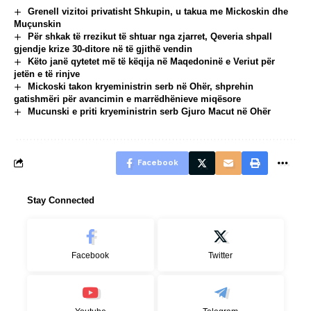
Grenell vizitoi privatisht Shkupin, u takua me Mickoskin dhe
Muçunskin
Për shkak të rrezikut të shtuar nga zjarret, Qeveria shpall
gjendje krize 30-ditore në të gjithë vendin
Këto janë qytetet më të këqija në Maqedoninë e Veriut për
jetën e të rinjve
Mickoski takon kryeministrin serb në Ohër, shprehin
gatishmëri për avancimin e marrëdhënieve miqësore
Mucunski e priti kryeministrin serb Gjuro Macut në Ohër
Facebook
Stay Connected
Facebook
Twitter