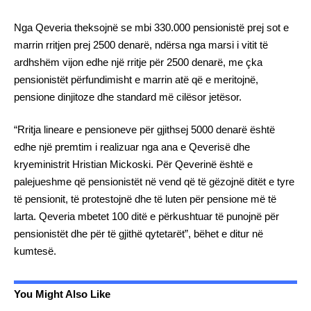
Nga Qeveria theksojnë se mbi 330.000 pensionistë prej sot e
marrin rritjen prej 2500 denarë, ndërsa nga marsi i vitit të
ardhshëm vijon edhe një rritje për 2500 denarë, me çka
pensionistët përfundimisht e marrin atë që e meritojnë,
pensione dinjitoze dhe standard më cilësor jetësor.
“Rritja lineare e pensioneve për gjithsej 5000 denarë është
edhe një premtim i realizuar nga ana e Qeverisë dhe
kryeministrit Hristian Mickoski. Për Qeverinë është e
palejueshme që pensionistët në vend që të gëzojnë ditët e tyre
të pensionit, të protestojnë dhe të luten për pensione më të
larta. Qeveria mbetet 100 ditë e përkushtuar të punojnë për
pensionistët dhe për të gjithë qytetarët”, bëhet e ditur në
kumtesë.
You Might Also Like