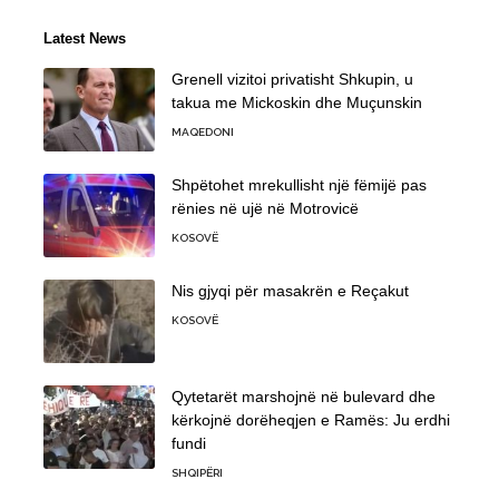
Latest News
Grenell vizitoi privatisht Shkupin, u
takua me Mickoskin dhe Muçunskin
MAQEDONI
Shpëtohet mrekullisht një fëmijë pas
rënies në ujë në Motrovicë
KOSOVË
Nis gjyqi për masakrën e Reçakut
KOSOVË
Qytetarët marshojnë në bulevard dhe
kërkojnë dorëheqjen e Ramës: Ju erdhi
fundi
SHQIPËRI