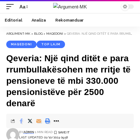
Aa
Font
Resizer
Editorial
Analiza
Rekomanduar
ARGUMENT-MK
>
BLOG
>
MAQEDONI
>
QEVERIA: NJË QIND DITËT E PARA RRUMBULLAKËSOHEN ME RRITJE TË PENSIONEVE TË MBI 330.000 PENSIONISTËVE PËR 2500 DENARË
MAQEDONI
TOP LAJM
Qeveria: Një qind ditët e para
rrumbullakësohen me rritje të
pensioneve të mbi 330.000
pensionistëve për 2500
denarë
BY
ADMIN
1 MIN READ
LAST UPDATED: 01/10/2024 09:58