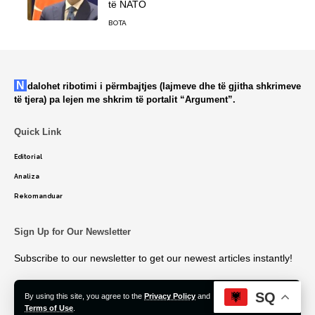
të NATO
BOTA
Ndalohet ribotimi i përmbajtjes (lajmeve dhe të gjitha shkrimeve
të tjera) pa lejen me shkrim të portalit “Argument”.
Quick Link
Editorial
Analiza
Rekomanduar
Sign Up for Our Newsletter
Subscribe to our newsletter to get our newest articles instantly!
SQ
By using this site, you agree to the
Privacy Policy
and
Accept
Terms of Use
.