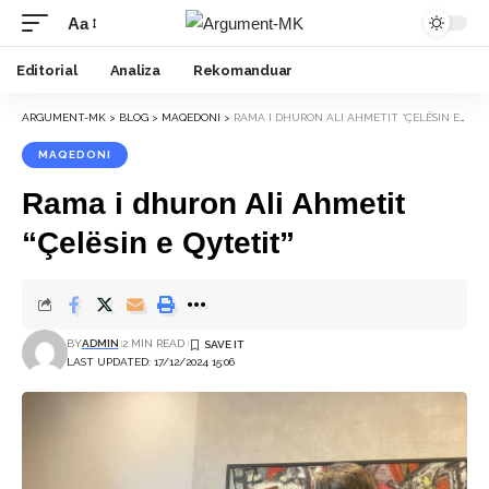
Aa
Font
Resizer
Editorial
Analiza
Rekomanduar
ARGUMENT-MK
>
BLOG
>
MAQEDONI
>
RAMA I DHURON ALI AHMETIT “ÇELËSIN E QYTETIT”
MAQEDONI
Rama i dhuron Ali Ahmetit
“Çelësin e Qytetit”
BY
ADMIN
2 MIN READ
LAST UPDATED: 17/12/2024 15:06