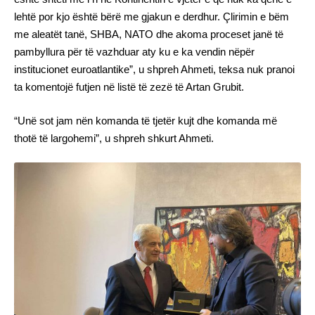
lehtë por kjo është bërë me gjakun e derdhur. Çlirimin e bëm
me aleatët tanë, SHBA, NATO dhe akoma proceset janë të
pambyllura për të vazhduar aty ku e ka vendin nëpër
institucionet euroatlantike”, u shpreh Ahmeti, teksa nuk pranoi
ta komentojë futjen në listë të zezë të Artan Grubit.
“Unë sot jam nën komanda të tjetër kujt dhe komanda më
thotë të largohemi”, u shpreh shkurt Ahmeti.