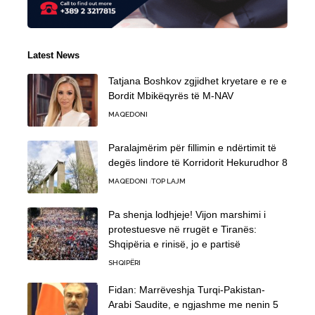
Latest News
Tatjana Boshkov zgjidhet kryetare e re e
Bordit Mbikëqyrës të M-NAV
MAQEDONI
Paralajmërim për fillimin e ndërtimit të
degës lindore të Korridorit Hekurudhor 8
MAQEDONI
TOP LAJM
Pa shenja lodhjeje! Vijon marshimi i
protestuesve në rrugët e Tiranës:
Shqipëria e rinisë, jo e partisë
SHQIPËRI
Fidan: Marrëveshja Turqi-Pakistan-
Arabi Saudite, e ngjashme me nenin 5