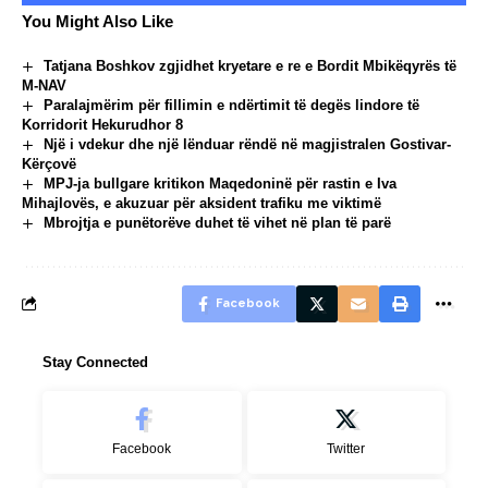
You Might Also Like
Tatjana Boshkov zgjidhet kryetare e re e Bordit Mbikëqyrës të
M-NAV
Paralajmërim për fillimin e ndërtimit të degës lindore të
Korridorit Hekurudhor 8
Një i vdekur dhe një lënduar rëndë në magjistralen Gostivar-
Kërçovë
MPJ-ja bullgare kritikon Maqedoninë për rastin e Iva
Mihajlovës, e akuzuar për aksident trafiku me viktimë
Mbrojtja e punëtorëve duhet të vihet në plan të parë
Facebook
Stay Connected
Facebook
Twitter