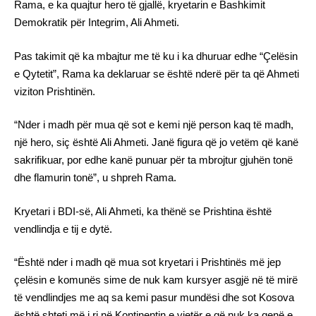
Rama, e ka quajtur hero të gjallë, kryetarin e Bashkimit
Demokratik për Integrim, Ali Ahmeti.
Pas takimit që ka mbajtur me të ku i ka dhuruar edhe “Çelësin
e Qytetit”, Rama ka deklaruar se është nderë për ta që Ahmeti
viziton Prishtinën.
“Nder i madh për mua që sot e kemi një person kaq të madh,
një hero, siç është Ali Ahmeti. Janë figura që jo vetëm që kanë
sakrifikuar, por edhe kanë punuar për ta mbrojtur gjuhën tonë
dhe flamurin tonë”, u shpreh Rama.
Kryetari i BDI-së, Ali Ahmeti, ka thënë se Prishtina është
vendlindja e tij e dytë.
“Është nder i madh që mua sot kryetari i Prishtinës më jep
çelësin e komunës sime de nuk kam kursyer asgjë në të mirë
të vendlindjes me aq sa kemi pasur mundësi dhe sot Kosova
është shteti më i ri në Kontinentin e vjetër e që nuk ka qenë e