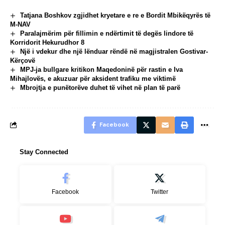
Tatjana Boshkov zgjidhet kryetare e re e Bordit Mbikëqyrës të
M-NAV
Paralajmërim për fillimin e ndërtimit të degës lindore të
Korridorit Hekurudhor 8
Një i vdekur dhe një lënduar rëndë në magjistralen Gostivar-
Kërçovë
MPJ-ja bullgare kritikon Maqedoninë për rastin e Iva
Mihajlovës, e akuzuar për aksident trafiku me viktimë
Mbrojtja e punëtorëve duhet të vihet në plan të parë
Facebook
Stay Connected
Facebook
Twitter