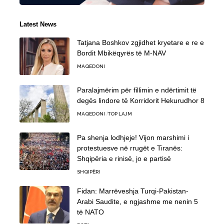
Latest News
Tatjana Boshkov zgjidhet kryetare e re e
Bordit Mbikëqyrës të M-NAV
MAQEDONI
Paralajmërim për fillimin e ndërtimit të
degës lindore të Korridorit Hekurudhor 8
MAQEDONI
TOP LAJM
Pa shenja lodhjeje! Vijon marshimi i
protestuesve në rrugët e Tiranës:
Shqipëria e rinisë, jo e partisë
SHQIPËRI
Fidan: Marrëveshja Turqi-Pakistan-
Arabi Saudite, e ngjashme me nenin 5
të NATO