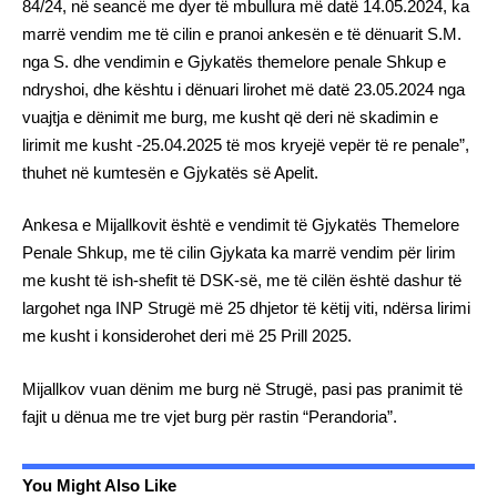
84/24, në seancë me dyer të mbullura më datë 14.05.2024, ka
marrë vendim me të cilin e pranoi ankesën e të dënuarit S.M.
nga S. dhe vendimin e Gjykatës themelore penale Shkup e
ndryshoi, dhe kështu i dënuari lirohet më datë 23.05.2024 nga
vuajtja e dënimit me burg, me kusht që deri në skadimin e
lirimit me kusht -25.04.2025 të mos kryejë vepër të re penale”,
thuhet në kumtesën e Gjykatës së Apelit.
Ankesa e Mijallkovit është e vendimit të Gjykatës Themelore
Penale Shkup, me të cilin Gjykata ka marrë vendim për lirim
me kusht të ish-shefit të DSK-së, me të cilën është dashur të
largohet nga INP Strugë më 25 dhjetor të këtij viti, ndërsa lirimi
me kusht i konsiderohet deri më 25 Prill 2025.
Mijallkov vuan dënim me burg në Strugë, pasi pas pranimit të
fajit u dënua me tre vjet burg për rastin “Perandoria”.
You Might Also Like