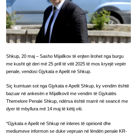
Shkup, 20 maj – Sasho Mijallkov të enjten lirohet nga burgu
me kusht që deri më 25 prill të vitit 2025 të mos kryejë vepër
penale, vendosi Gjykata e Apelit në Shkup.
Siç kumtuan sot nga Gjykata e Apelit Shkup, ky vendim është
bazuar në ankesën e Mijallkovit me vendim të Gjykatës
Themelore Penale Shkup, ndërsa është marrë në seancë me
dyer të mbyllura më 14 maj të këtij viti.
“Gjykata e Apelit në Shkup në interes të opinionit dhe
mediumeve informon se duke vepruan në lëndën penale KR-