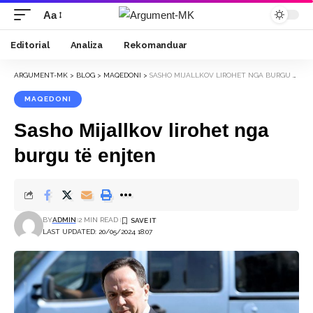
Aa
Font
Resizer
Editorial
Analiza
Rekomanduar
ARGUMENT-MK
>
BLOG
>
MAQEDONI
>
SASHO MIJALLKOV LIROHET NGA BURGU TË ENJTEN
MAQEDONI
Sasho Mijallkov lirohet nga
burgu të enjten
BY
ADMIN
2 MIN READ
LAST UPDATED: 20/05/2024 18:07