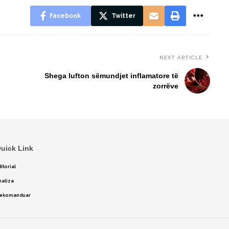
Facebook
Twitter
NEXT ARTICLE
Shega lufton sëmundjet inflamatore të
zorrëve
uick Link
itorial
naliza
ekomanduar