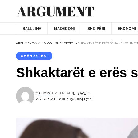
BALLLINA
MAQEDONI
SHQIPËRI
EKONOMI
ARGUMENT-MK
>
BLOG
>
SHËNDETËSI
>
SHKAKTARËT E ERËS SË PAKËNDSHME 
SHËNDETËSI
Shkaktarët e erës 
BY
ADMIN
3 MIN READ
LAST UPDATED: 08/03/2024 13:16