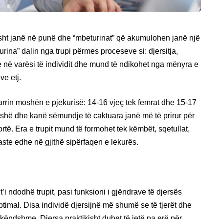
isht janë në punë dhe “mbeturinat” që akumulohen janë një
rina” dalin nga trupi përmes proceseve si: djersitja,
nike në varësi të individit dhe mund të ndikohet nga mënyra e
ve etj.
ur arrin moshën e pjekurisë: 14-16 vjeç tek femrat dhe 15-17
peshë dhe kanë sëmundje të caktuara janë më të prirur për
rtë. Era e trupit mund të formohet tek këmbët, sqetullat,
aste edhe në gjithë sipërfaqen e lekurës.
i ndodhë trupit, pasi funksioni i gjëndrave të djersës
ptimal. Disa individë djersijnë më shumë se të tjerët dhe
ëndshme. Djersa praktikisht duhet të jetë pa erë për