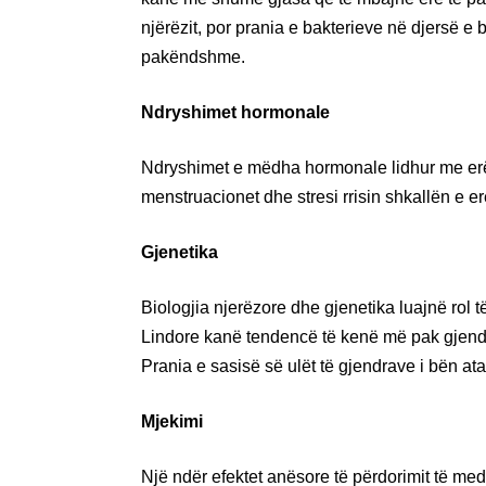
njërëzit, por prania e bakterieve në djersë e
pakëndshme.
Ndryshimet hormonale
Ndryshimet e mëdha hormonale lidhur me erë
menstruacionet dhe stresi rrisin shkallën e erë
Gjenetika
Biologjia njerëzore dhe gjenetika luajnë rol 
Lindore kanë tendencë të kenë më pak gjendra
Prania e sasisë së ulët të gjendrave i bën ata
Mjekimi
Një ndër efektet anësore të përdorimit të med