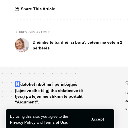
Share This Article
PREVIOUS ARTICLE
Dhëmbë të bardhë ‘si bora’, vetëm me vetëm 2
përbërës
Q
Ndalohet ribotimi i përmbajtjes
(lajmeve dhe të gjitha shkrimeve të
Ed
tjera) pa lejen me shkrim të portalit
“Argument”.
A
R
By using this site, you agree to the
Accept
Privacy Policy
and
Terms of Use
.