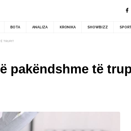
BOTA
ANALIZA
KRONIKA
SHOWBIZZ
SPOR
TË TRUPIT
së pakëndshme të trup