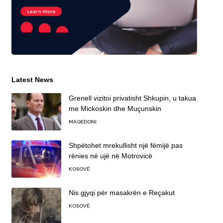
Latest News
Grenell vizitoi privatisht Shkupin, u takua
me Mickoskin dhe Muçunskin
MAQEDONI
Shpëtohet mrekullisht një fëmijë pas
rënies në ujë në Motrovicë
KOSOVË
Nis gjyqi për masakrën e Reçakut
KOSOVË