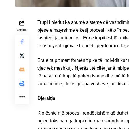
Trupi i njeriut ka shumë sisteme që vazhdim
pjesë e natyrshme e këtij procesi. Këto “mbetu
SHARE
jashtëqitja, urinimi etj. Era e trupit është u
të ushqyerit, gjinia, shëndeti, përdorimi i ilaçe
Era e trupit merr formën tipike të individit k
vjeç tek meshkujt. Njerëzit të cilët janë mbi
të pasur erë trupi të pakëndshme dhe më të fo
zonat intime, flokët, prapa veshëve, në disa r
Djersitja
Kjo është një proces i rëndësishëm që duhet t’
nçjerr toksina nga trupi dhe ruan shëndetin o
kanë më shumë gjasa që të mbajnë erë të pak