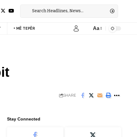
Aa
T
+ MË TEPËR
Font
Resizer
it
SHARE
Stay Connected