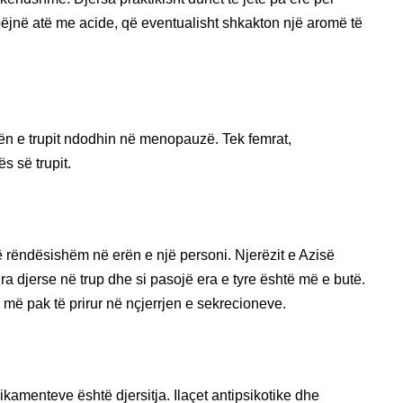
 bëjnë atë me acide, që eventualisht shkakton një aromë të
n e trupit ndodhin në menopauzë. Tek femrat,
s së trupit.
të rëndësishëm në erën e një personi. Njerëzit e Azisë
 djerse në trup dhe si pasojë era e tyre është më e butë.
 më pak të prirur në nçjerrjen e sekrecioneve.
ikamenteve është djersitja. Ilaçet antipsikotike dhe