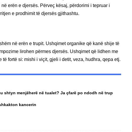
në erën e djersës. Përveç kësaj, përdorimi i tepruar i
tjen e prodhimit të djersës gjithashtu.
shëm në erën e trupit. Ushqimet organike që kanë shije të
 kompozime lirohen përmes djersës. Ushqimet që lidhen me
 fortë si: mishi i viçit, gjeli i detit, veza, hudhra, qepa etj.
ju shtyn menjëherë në tualet? Ja çfarë po ndodh në trup
 shkakton kancerin