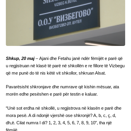
Shkup, 20 maj
–
Ajani dhe Fetahu janë ndër fëmijët e parë që
u regjistruan në klasë të parë në shkollën e re fillore të Vizbegu
që me punë do të nis këtë vit shkollor, shkruan Alsat.
Pavarësisht shkronjave dhe numrave që kishin mësuar, ata
morën edhe pesëshen e parë për testin e kaluar.
“Unë sot erdha në shkollë, u regjistrova në klasën e parë dhe
mora pesë. A di ndonjë vjershë ose shkronjë? A, b, c, ç, d,
dh,ë. Cilat numra I di? 1, 2, 3, 4, 5, 6, 7, 8, 9, 10”, tha një
fëmijë.