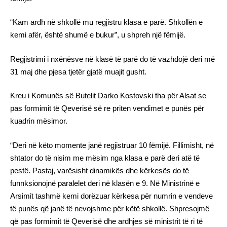
“Kam ardh në shkollë mu regjistru klasa e parë. Shkollën e
kemi afër, është shumë e bukur”, u shpreh një fëmijë.
Regjistrimi i nxënësve në klasë të parë do të vazhdojë deri më
31 maj dhe pjesa tjetër gjatë muajit gusht.
Kreu i Komunës së Butelit Darko Kostovski tha për Alsat se
pas formimit të Qeverisë së re priten vendimet e punës për
kuadrin mësimor.
“Deri në këto momente janë regjistruar 10 fëmijë. Fillimisht, në
shtator do të nisim me mësim nga klasa e parë deri atë të
pestë. Pastaj, varësisht dinamikës dhe kërkesës do të
funnksionojnë paralelet deri në klasën e 9. Në Ministrinë e
Arsimit tashmë kemi dorëzuar kërkesa për numrin e vendeve
të punës që janë të nevojshme për këtë shkollë. Shpresojmë
që pas formimit të Qeverisë dhe ardhjes së ministrit të ri të