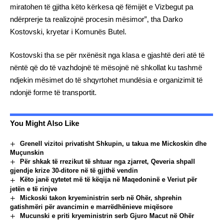
miratohen të gjitha këto kërkesa që fëmijët e Vizbegut pa
ndërprerje ta realizojnë procesin mësimor”, tha Darko
Kostovski, kryetar i Komunës Butel.
Kostovski tha se për nxënësit nga klasa e gjashtë deri atë të
nëntë që do të vazhdojnë të mësojnë në shkollat ku tashmë
ndjekin mësimet do të shqyrtohet mundësia e organizimit të
ndonjë forme të transportit.
You Might Also Like
Grenell vizitoi privatisht Shkupin, u takua me Mickoskin dhe
Muçunskin
Për shkak të rrezikut të shtuar nga zjarret, Qeveria shpall
gjendje krize 30-ditore në të gjithë vendin
Këto janë qytetet më të këqija në Maqedoninë e Veriut për
jetën e të rinjve
Mickoski takon kryeministrin serb në Ohër, shprehin
gatishmëri për avancimin e marrëdhënieve miqësore
Mucunski e priti kryeministrin serb Gjuro Macut në Ohër