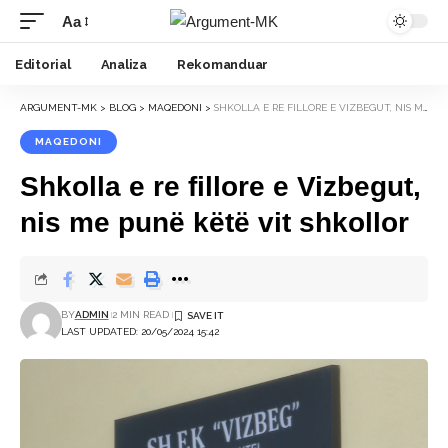
Aa
Font
Resizer
Editorial
Analiza
Rekomanduar
ARGUMENT-MK
>
BLOG
>
MAQEDONI
>
SHKOLLA E RE FILLORE E VIZBEGUT, NIS ME PUNË KËTË VIT SHKOLLOR
MAQEDONI
Shkolla e re fillore e Vizbegut,
nis me punë këtë vit shkollor
BY
ADMIN
2 MIN READ
LAST UPDATED: 20/05/2024 15:42