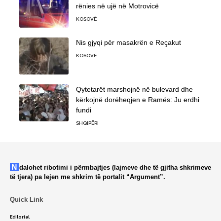
rënies në ujë në Motrovicë
KOSOVË
Nis gjyqi për masakrën e Reçakut
KOSOVË
Qytetarët marshojnë në bulevard dhe
kërkojnë dorëheqjen e Ramës: Ju erdhi
fundi
SHQIPËRI
Ndalohet ribotimi i përmbajtjes (lajmeve dhe të gjitha shkrimeve
të tjera) pa lejen me shkrim të portalit “Argument”.
Quick Link
Editorial