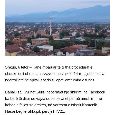
Shkup, 6 tetor – Kanë mbaruar të gjitha procedurat e
obduksionit dhe të analizave, dhe vajzës 14-muajshe, e cila
ndërroi jetë në spital, sot do t’i jepet lamtumira e fundit.
Babai i saj, Vullnet Sulisi nëpërmjet një shkrimi në Facebook
ka bërë të ditur se vajza do të përcillet për në amshim, me
kohën e faljes së drekës, në varrezat e fshatit Kamenik –
Hasanbeg të Shkupit, përcjell TV21.