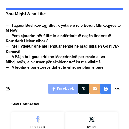
You Might Also Like
Tatjana Boshkov zgjidhet kryetare e re e Bordit Mbikëqyrës të
M-NAV
Paralajmërim për fillimin e ndërtimit të degës lindore të
Korridorit Hekurudhor 8
Një i vdekur dhe një lënduar rëndë në magjistralen Gostivar-
Kërçovë
MPJ-ja bullgare kritikon Maqedoninë për rastin e Iva
Mihajlovës, e akuzuar për aksident trafiku me viktimë
Mbrojtja e punëtorëve duhet të vihet në plan të parë
Facebook
Stay Connected
Facebook
Twitter