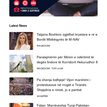
Latest News
Tatjana Boshkov zgjidhet kryetare e re e
Bordit Mbikëqyrës të M-NAV
MAQEDONI
Paralajmërim për fillimin e ndërtimit të
degës lindore të Korridorit Hekurudhor 8
MAQEDONI
TOP LAJM
Pa shenja lodhjeje! Vijon marshimi i
protestuesve në rrugët e Tiranës:
Shqipëria e rinisë, jo e partisë
SHQIPËRI
Fidan: Marrëveshja Turqi-Pakistan-