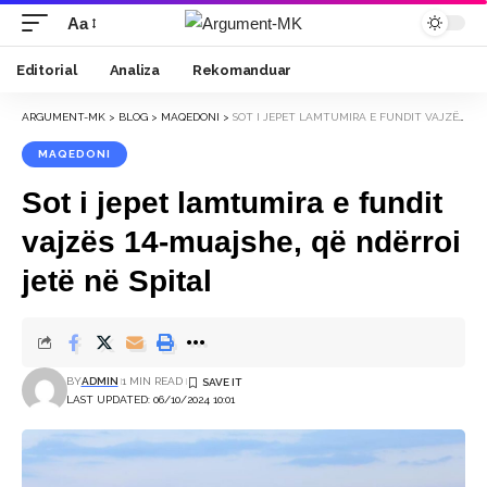
Aa
Font
Resizer
Editorial
Analiza
Rekomanduar
ARGUMENT-MK
>
BLOG
>
MAQEDONI
>
SOT I JEPET LAMTUMIRA E FUNDIT VAJZËS 14-MUAJSHE, QË NDËRROI JETË NË SPITAL
MAQEDONI
Sot i jepet lamtumira e fundit
vajzës 14-muajshe, që ndërroi
jetë në Spital
BY
ADMIN
1 MIN READ
LAST UPDATED: 06/10/2024 10:01