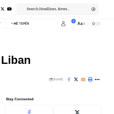
9
Aa
T
+ MË TEPËR
Font
Resizer
ë Liban
SHARE
Stay Connected