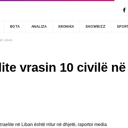
BOTA
ANALIZA
KRONIKA
SHOWBIZZ
SPOR
NË LIBAN
ite vrasin 10 civilë n
zraelite në Liban është rritur në dhjetë, raportoi media