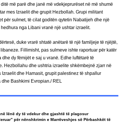
ë ditë më parë dhe janë më vdekjeprurëset në më shumë
tar mes Izraelit dhe grupit Hezbollah. Grupi militant
 për sulmet, të cilat goditën qytetin Nabatijeh dhe një
e hedhura nga Libani vranë një ushtar izraelit.
rtesë, duke vrarë shtatë anëtarë të një familjeje të njëjtë,
 libaneze. Fillimisht, pas sulmeve ishte raportuar për katër
 dhe dy fëmijët e saj u vranë. Edhe luftëtarë të
e. Hezbollahu dhe ushtria izraelite shkëmbejnë zjarr në
s Izraelit dhe Hamasit, grupit palestinez të shpallur
ra dhe Bashkimi Evropian./ REL
në lënë dy të vdekur dhe gjashtë të plagosur
nderuar” për nënshkrimin e Marrëveshjes së Përbashkët të