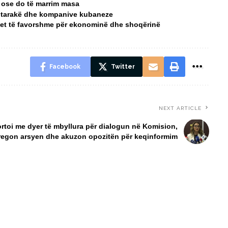
ë, ose do të marrim masa
htarakë dhe kompanive kubaneze
rtet të favorshme për ekonominë dhe shoqërinë
Facebook
Twitter
NEXT ARTICLE
ortoi me dyer të mbyllura për dialogun në Komision,
regon arsyen dhe akuzon opozitën për keqinformim