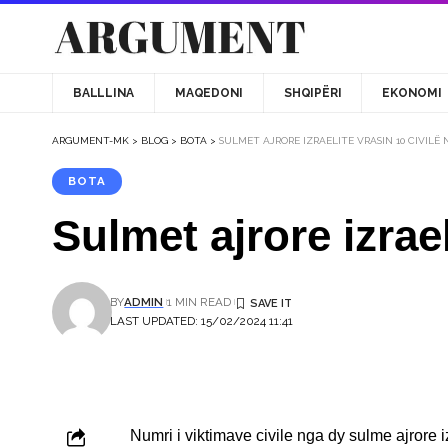
BALLLINA
MAQEDONI
SHQIPËRI
EKONOMI
ARGUMENT-MK
>
BLOG
>
BOTA
>
SULMET AJRORE IZRAELITE VRASIN 10 CIVILË 
BOTA
Sulmet ajrore izrael
BY
ADMIN
1 MIN READ
LAST UPDATED: 15/02/2024 11:41
Numri i viktimave civile nga dy sulme ajrore i