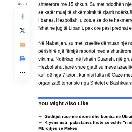
shtetërore më 15 shkurt. Sulmet ndodhën nj
SHARE
se katër muaj të shkëmbimit të zjarrit ndërkufi
libanez, Hezbollah, u zotua se do të hakmerret
fshat në jug të Libanit, pak orë pasi predhat 
Në Nabatijeh, sulmet izraelite dëmtuan një ndë
përfshirë një fëmijë raportoi media shtetërore
viktima. Ndërkaq, në fshatin Suaneh, një grua
Hezbollahut janë vrarë gjatë sulmeve izraelit
kufi që nga 7 tetori, kur nisi lufta në Gazë me
organizatë terroriste nga Shtetet e Bashkua
You Might Also Like
Goditjet ruse me dronë dhe bomba në Ukrai
Kryeministri pakistanez thotë se është “i 
Mbrojtjes së Mekës