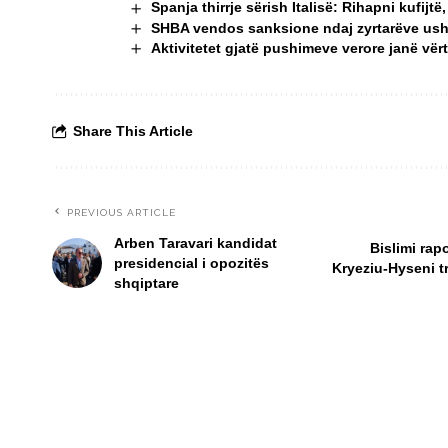
Spanja thirrje sërish Italisë: Rihapni kufijt
SHBA vendos sanksione ndaj zyrtarëve us
Aktivitetet gjatë pushimeve verore janë vë
Share This Article
PREVIOUS ARTICLE
Arben Taravari kandidat
Bislimi rap
presidencial i opozitës
Kryeziu-Hyseni t
shqiptare