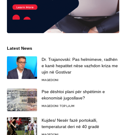
Latest News
Dr. Trajanovski: Pas helmimeve, radhën
e kanë hepatitet nëse vazhdon kriza me
ujin në Gostivar
MAQEDONI
Pse dështoi plani për shpëtimin e
ekonomisë jugosllave?
MAQEDONI
TOP LAJM
Kujdes/ Nesër fazë portokalli,
temperaturat deri në 40 gradë
MAQEDONI