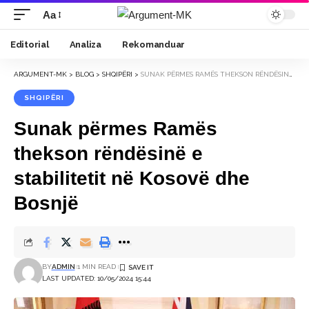
Aa
Font
Resizer
Editorial
Analiza
Rekomanduar
ARGUMENT-MK
>
BLOG
>
SHQIPËRI
>
SUNAK PËRMES RAMËS THEKSON RËNDËSINË E STABILITETIT NË KOSOVË DHE BOSNJË
SHQIPËRI
Sunak përmes Ramës
thekson rëndësinë e
stabilitetit në Kosovë dhe
Bosnjë
BY
ADMIN
1 MIN READ
LAST UPDATED: 10/05/2024 15:44