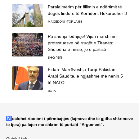
Paralajmërim për fillimin e ndërtimit të
degës lindore të Korridorit Hekurudhor 8
MAQEDONI
TOP LAJM
Pa shenja lodhjeje! Vijon marshimi i
protestuesve në rrugët e Tiranës:
Shqipëria e rinisë, jo e partisë
SHQIPËRI
Fidan: Marrëveshja Turqi-Pakistan-
Arabi Saudite, e ngjashme me nenin 5
të NATO
BOTA
Ndalohet ribotimi i përmbajtjes (lajmeve dhe të gjitha shkrimeve
të tjera) pa lejen me shkrim të portalit “Argument”.
Quick Link