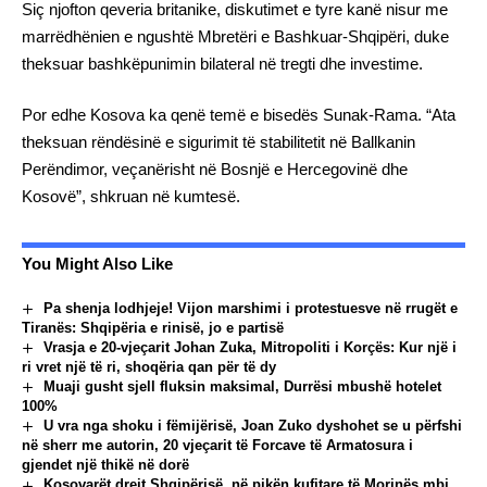
Siç njofton qeveria britanike, diskutimet e tyre kanë nisur me
marrëdhënien e ngushtë Mbretëri e Bashkuar-Shqipëri, duke
theksuar bashkëpunimin bilateral në tregti dhe investime.
Por edhe Kosova ka qenë temë e bisedës Sunak-Rama. “Ata
theksuan rëndësinë e sigurimit të stabilitetit në Ballkanin
Perëndimor, veçanërisht në Bosnjë e Hercegovinë dhe
Kosovë”, shkruan në kumtesë.
You Might Also Like
Pa shenja lodhjeje! Vijon marshimi i protestuesve në rrugët e
Tiranës: Shqipëria e rinisë, jo e partisë
Vrasja e 20-vjeçarit Johan Zuka, Mitropoliti i Korçës: Kur një i
ri vret një të ri, shoqëria qan për të dy
Muaji gusht sjell fluksin maksimal, Durrësi mbushë hotelet
100%
U vra nga shoku i fëmijërisë, Joan Zuko dyshohet se u përfshi
në sherr me autorin, 20 vjeçarit të Forcave të Armatosura i
gjendet një thikë në dorë
Kosovarët drejt Shqipërisë, në pikën kufitare të Morinës mbi