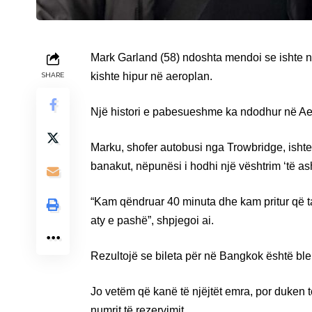
Mark Garland (58) ndoshta mendoi se ishte në
kishte hipur në aeroplan.
SHARE
Një histori e pabesueshme ka ndodhur në Ae
Marku, shofer autobusi nga Trowbridge, ishte
banakut, nëpunësi i hodhi një vështrim ‘të as
“Kam qëndruar 40 minuta dhe kam pritur që t
aty e pashë”, shpjegoi ai.
Rezultojë se bileta për në Bangkok është bler
Jo vetëm që kanë të njëjtët emra, por duken
numrit të rezervimit.