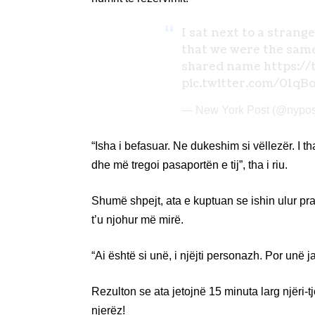
I sat next to a stran
that we were the same
shared name
https:/
pic.twitter.com/01q
— New York Post (@nypos
“Isha i befasuar. Ne dukeshim si vëllezër. I 
dhe më tregoi pasaportën e tij”, tha i riu.
Shumë shpejt, ata e kuptuan se ishin ulur pran
t’u njohur më mirë.
“Ai është si unë, i njëjti personazh. Por un
Rezulton se ata jetojnë 15 minuta larg njëri-tje
njerëz!