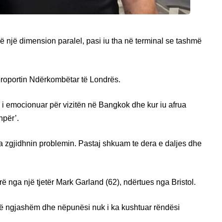
 një dimension paralel, pasi iu tha në terminal se tashmë
roportin Ndërkombëtar të Londrës.
 i emocionuar për vizitën në Bangkok dhe kur iu afrua
hpër’.
a zgjidhnin problemin. Pastaj shkuam te dera e daljes dhe
ë nga një tjetër Mark Garland (62), ndërtues nga Bristol.
 të ngjashëm dhe nëpunësi nuk i ka kushtuar rëndësi