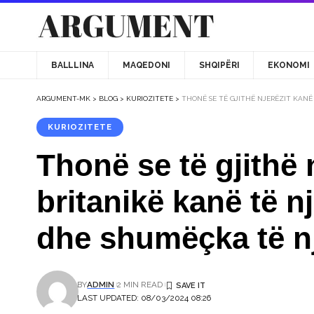
BALLLINA
MAQEDONI
SHQIPËRI
EKONOMI
ARGUMENT-MK
>
BLOG
>
KURIOZITETE
>
THONË SE TË GJITHË NJERËZIT KANË
KURIOZITETE
Thonë se të gjithë 
britanikë kanë të n
dhe shumëçka të nj
BY
ADMIN
2 MIN READ
LAST UPDATED: 08/03/2024 08:26