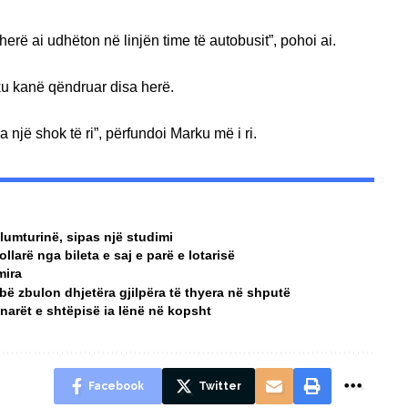
rë ai udhëton në linjën time të autobusit”, pohoi ai.
ku kanë qëndruar disa herë.
 një shok të ri”, përfundoi Marku më i ri.
 lumturinë, sipas një studimi
llarë nga bileta e saj e parë e lotarisë
mira
 zbulon dhjetëra gjilpëra të thyera në shputë
arët e shtëpisë ia lënë në kopsht
Facebook
Twitter