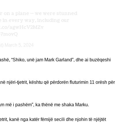
ger on a plane — we were stunned
 in every way, including our
/t.co/agwHcV2MZv
Bo7movQ
t)
March 5, 2024
thashë, “Shiko, unë jam Mark Garland”, dhe ai buzëqeshi
ë njëri-tjetrit, kështu që përdorën fluturimin 11 orësh për
ë jam më i pashëm”, ka thënë me shaka Marku.
trit, kanë nga katër fëmijë secili dhe njohin të njëjtët