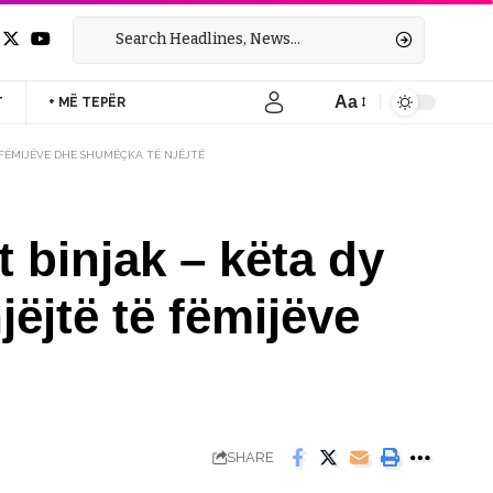
Aa
T
+ MË TEPËR
Font
Resizer
Ë FËMIJËVE DHE SHUMËÇKA TË NJËJTË
t binjak – këta dy
jëjtë të fëmijëve
SHARE