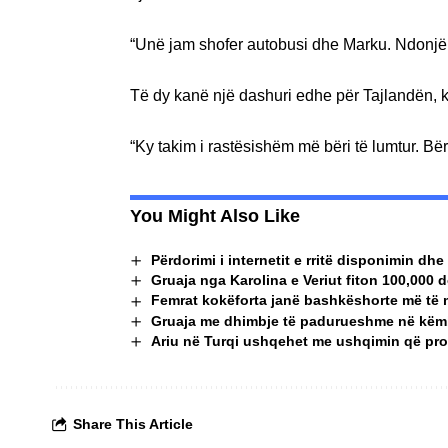
“Unë jam shofer autobusi dhe Marku. Ndonjëhe
Të dy kanë një dashuri edhe për Tajlandën, 
“Ky takim i rastësishëm më bëri të lumtur. Bëra
You Might Also Like
Përdorimi i internetit e rritë disponimin dhe
Gruaja nga Karolina e Veriut fiton 100,000 do
Femrat kokëforta janë bashkëshorte më të 
Gruaja me dhimbje të padurueshme në këmbë
Ariu në Turqi ushqehet me ushqimin që pron
Share This Article