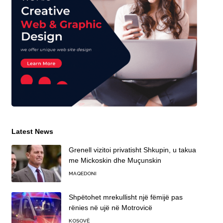
Latest News
Grenell vizitoi privatisht Shkupin, u takua
me Mickoskin dhe Muçunskin
MAQEDONI
Shpëtohet mrekullisht një fëmijë pas
rënies në ujë në Motrovicë
KOSOVË