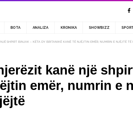
BOTA
ANALIZA
KRONIKA
SHOWBIZZ
SPOR
 NJË SHPIRT BINJAK – KËTA DY BRITANIKË KANË TË NJËJTIN EMËR, NUMRIN E NJËJTË T
njerëzit kanë një shpir
jëjtin emër, numrin e n
ëjtë