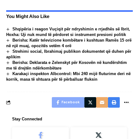
You Might Also Like
Shqipëria i reagon Vuçiqit për ndryshimin e rrjedhës së Ibrit,
Hoxha: Uji nuk mund të përdoret si instrument presioni politik
Berisha: Katër televizione kombëtare i kushtuan Ramës 15 orë
në një muaj, opozitës vetëm 4 orë
Strehimi social, Ibrahimaj publikon dokumentet që duhen për
aplikim
Berisha: Deklarata e Zelenskyt për Kosovën në kundërshtim
me të drejtën ndërkombëtare
Karakaçi inspekton Albcontrol: Mbi 240 mijë fluturime deri në
korrik, masa të shtuara për të përballuar fluksin
Facebook
Stay Connected