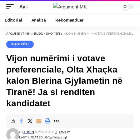
Aa
Font
Resizer
Editorial
Analiza
Rekomanduar
ARGUMENT-MK
>
BLOG
>
SHQIPËRI
>
VIJON NUMËRIMI I VOTAVE PREFERENCIALE, OLTA XHAÇKA KALON BLERINA GJYLAMETIN NË TIRANË! JA SI RENDITEN KANDIDATET
SHQIPËRI
Vijon numërimi i votave
preferenciale, Olta Xhaçka
kalon Blerina Gjylametin në
Tiranë! Ja si renditen
kandidatet
BY
ADMIN
0 MIN READ
LAST UPDATED: 18/05/2025 11:38