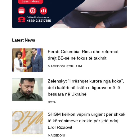
Latest News
Ferati-Columbia: Rinia dhe reformat
drejt BE-së në fokus të takimit
MAQEDONI
TOP LAJM
Zelenskyt “i rrëshqet kurora nga koka”,
del i katërti në listën e figurave më të
besuara në Ukrainë
BOTA
SHGM kërkon veprim urgjent për shkak
të kërcënimeve direkte për jetë ndaj
Erol Rizaovit
MAQEDONI