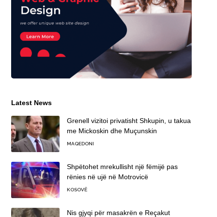
Latest News
Grenell vizitoi privatisht Shkupin, u takua
me Mickoskin dhe Muçunskin
MAQEDONI
Shpëtohet mrekullisht një fëmijë pas
rënies në ujë në Motrovicë
KOSOVË
Nis gjyqi për masakrën e Reçakut