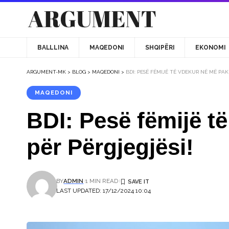
BALLLINA
MAQEDONI
SHQIPËRI
EKONOMI
ARGUMENT-MK
>
BLOG
>
MAQEDONI
>
BDI: PESË FËMIJË TË VDEKUR NË MË PAK
MAQEDONI
BDI: Pesë fëmijë t
për Përgjegjësi!
BY
ADMIN
1 MIN READ
LAST UPDATED: 17/12/2024 10:04