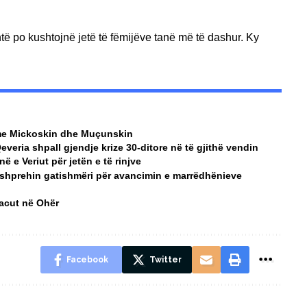
ë po kushtojnë jetë të fëmijëve tanë më të dashur. Ky
a me Mickoskin dhe Muçunskin
Qeveria shpall gjendje krize 30-ditore në të gjithë vendin
 e Veriut për jetën e të rinjve
 shprehin gatishmëri për avancimin e marrëdhënieve
Macut në Ohër
Facebook
Twitter