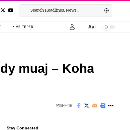
Aa
T
+ MË TEPËR
Font
Resizer
 dy muaj – Koha
SHARE
Stay Connected