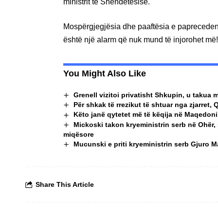
ministrit të Shëndetësisë.
Mospërgjegjësia dhe paaftësia e paprecedent
është një alarm që nuk mund të injorohet më!
You Might Also Like
Grenell vizitoi privatisht Shkupin, u taku
Për shkak të rrezikut të shtuar nga zjarret, 
Këto janë qytetet më të këqija në Maqedoninë
Mickoski takon kryeministrin serb në Ohër,
miqësore
Mucunski e priti kryeministrin serb Gjuro 
Share This Article