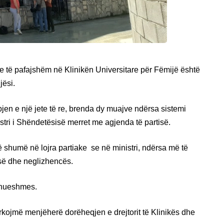
ije të pafajshëm në Klinikën Universitare për Fëmijë është
jësi.
en e një jete të re, brenda dy muajve ndërsa sistemi
stri i Shëndetësisë merret me agjenda të partisë.
më shumë në lojra partiake se në ministri, ndërsa më të
së dhe neglizhencës.
ranueshmes.
rkojmë menjëherë dorëheqjen e drejtorit të Klinikës dhe