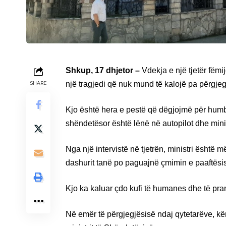
Shkup, 17 dhjetor –
Vdekja e një tjetër fëm
një tragjedi që nuk mund të kalojë pa përgjeg
SHARE
Kjo është hera e pestë që dëgjojmë për humbj
shëndetësor është lënë në autopilot dhe mini
Nga një intervistë në tjetrën, ministri është 
dashurit tanë po paguajnë çmimin e paaftësi
Kjo ka kaluar çdo kufi të humanes dhe të p
Në emër të përgjegjësisë ndaj qytetarëve, kë