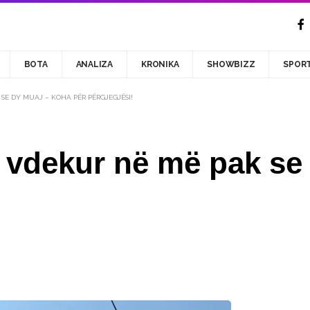
BOTA
ANALIZA
KRONIKA
SHOWBIZZ
SPOR
 SE DY MUAJ – KOHA PËR PËRGJEGJËSI!
ë vdekur në më pak se