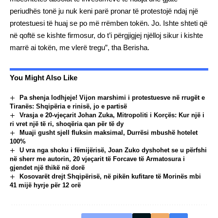
periudhës tonë ju nuk keni parë pronar të protestojë ndaj një
protestuesi të huaj se po më rrëmben tokën. Jo. Ishte shteti që
në qoftë se kishte firmosur, do t’i përgjigjej njëlloj sikur i kishte
marrë ai tokën, me vlerë tregu”, tha Berisha.
You Might Also Like
Pa shenja lodhjeje! Vijon marshimi i protestuesve në rrugët e
Tiranës: Shqipëria e rinisë, jo e partisë
Vrasja e 20-vjeçarit Johan Zuka, Mitropoliti i Korçës: Kur një i
ri vret një të ri, shoqëria qan për të dy
Muaji gusht sjell fluksin maksimal, Durrësi mbushë hotelet
100%
U vra nga shoku i fëmijërisë, Joan Zuko dyshohet se u përfshi
në sherr me autorin, 20 vjeçarit të Forcave të Armatosura i
gjendet një thikë në dorë
Kosovarët drejt Shqipërisë, në pikën kufitare të Morinës mbi
41 mijë hyrje për 12 orë