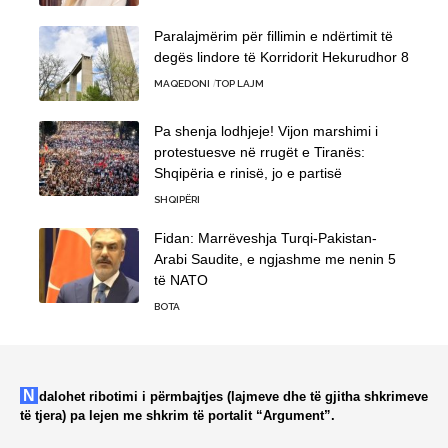
Paralajmërim për fillimin e ndërtimit të
degës lindore të Korridorit Hekurudhor 8
MAQEDONI
TOP LAJM
Pa shenja lodhjeje! Vijon marshimi i
protestuesve në rrugët e Tiranës:
Shqipëria e rinisë, jo e partisë
SHQIPËRI
Fidan: Marrëveshja Turqi-Pakistan-
Arabi Saudite, e ngjashme me nenin 5
të NATO
BOTA
Ndalohet ribotimi i përmbajtjes (lajmeve dhe të gjitha shkrimeve
të tjera) pa lejen me shkrim të portalit “Argument”.