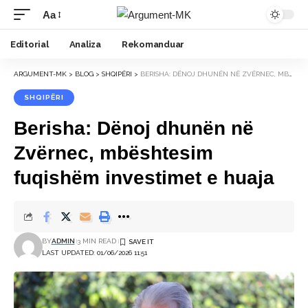
Aa
Font
Resizer
Editorial
Analiza
Rekomanduar
ARGUMENT-MK
>
BLOG
>
SHQIPËRI
>
BERISHA: DËNOJ DHUNËN NË ZVËRNEC, MBËSHTESIM FUQISHËM INVESTIMET E HUAJA
SHQIPËRI
Berisha: Dënoj dhunën në
Zvërnec, mbështesim
fuqishëm investimet e huaja
BY
ADMIN
3 MIN READ
LAST UPDATED: 01/06/2026 11:51