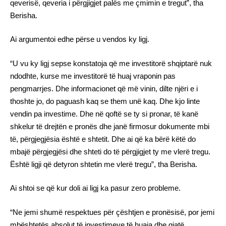
qeverisë, qeveria i përgjigjet palës me çmimin e tregut”, tha
Berisha.
Ai argumentoi edhe përse u vendos ky ligj.
“U vu ky ligj sepse konstatoja që me investitorë shqiptarë nuk
ndodhte, kurse me investitorë të huaj vraponin pas
pengmarrjes. Dhe informacionet që më vinin, dilte njëri e i
thoshte jo, do paguash kaq se them unë kaq. Dhe kjo linte
vendin pa investime. Dhe në qoftë se ty si pronar, të kanë
shkelur të drejtën e pronës dhe janë firmosur dokumente mbi
të, përgjegjësia është e shtetit. Dhe ai që ka bërë këtë do
mbajë përgjegjësi dhe shteti do të përgjigjet ty me vlerë tregu.
Është ligji që detyron shtetin me vlerë tregu”, tha Berisha.
Ai shtoi se që kur doli ai ligj ka pasur zero probleme.
“Ne jemi shumë respektues për çështjen e pronësisë, por jemi
mbështetës absolut të investimeve të huaja dhe gjatë