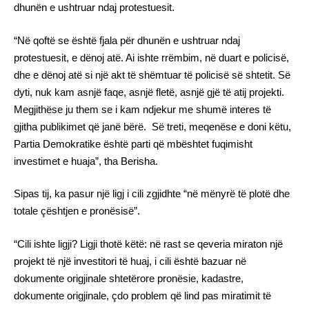
dhunën e ushtruar ndaj protestuesit.
“Në qoftë se është fjala për dhunën e ushtruar ndaj
protestuesit, e dënoj atë. Ai ishte rrëmbim, në duart e policisë,
dhe e dënoj atë si një akt të shëmtuar të policisë së shtetit. Së
dyti, nuk kam asnjë faqe, asnjë fletë, asnjë gjë të atij projekti.
Megjithëse ju them se i kam ndjekur me shumë interes të
gjitha publikimet që janë bërë. Së treti, meqenëse e doni këtu,
Partia Demokratike është parti që mbështet fuqimisht
investimet e huaja”, tha Berisha.
Sipas tij, ka pasur një ligj i cili zgjidhte “në mënyrë të plotë dhe
totale çështjen e pronësisë”.
“Cili ishte ligji? Ligji thotë këtë: në rast se qeveria miraton një
projekt të një investitori të huaj, i cili është bazuar në
dokumente origjinale shtetërore pronësie, kadastre,
dokumente origjinale, çdo problem që lind pas miratimit të