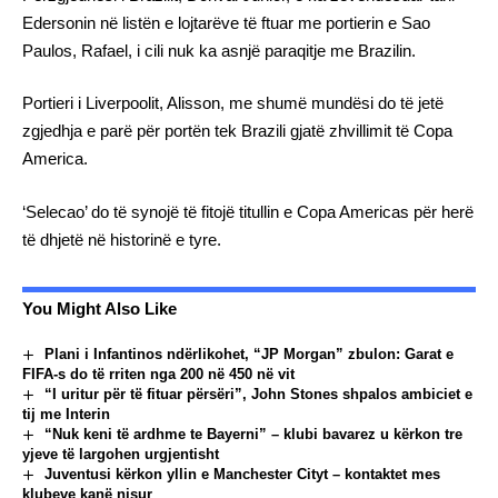
Edersonin në listën e lojtarëve të ftuar me portierin e Sao
Paulos, Rafael, i cili nuk ka asnjë paraqitje me Brazilin.
Portieri i Liverpoolit, Alisson, me shumë mundësi do të jetë
zgjedhja e parë për portën tek Brazili gjatë zhvillimit të Copa
America.
‘Selecao’ do të synojë të fitojë titullin e Copa Americas për herë
të dhjetë në historinë e tyre.
You Might Also Like
Plani i Infantinos ndërlikohet, “JP Morgan” zbulon: Garat e
FIFA-s do të rriten nga 200 në 450 në vit
“I uritur për të fituar përsëri”, John Stones shpalos ambiciet e
tij me Interin
“Nuk keni të ardhme te Bayerni” – klubi bavarez u kërkon tre
yjeve të largohen urgjentisht
Juventusi kërkon yllin e Manchester Cityt – kontaktet mes
klubeve kanë nisur