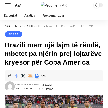
Aa
Font
Resizer
Editorial
Analiza
Rekomanduar
ARGUMENT-MK
>
BLOG
>
SPORT
>
BRAZILI MERR NJË LAJM TË RËNDË, MBETET PA NJËRIN PREJ LOJTARËVE KRYESOR PËR COPA AMERICA
SPORT
Brazili merr një lajm të rëndë,
mbetet pa njërin prej lojtarëve
kryesor për Copa America
BY
ADMIN
1 MIN READ
LAST UPDATED: 20/05/2024 09:58