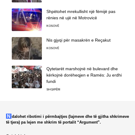
Shpëtohet mrekullisht një fëmijë pas
rënies në ujë në Motrovicë
KOSOVË
Nis gjyqi për masakrën e Reçakut
KOSOVË
Qytetarët marshojnë në bulevard dhe
kërkojnë dorëheqjen e Ramës: Ju erdhi
fundi
SHQIPËRI
Ndalohet ribotimi i përmbajtjes (lajmeve dhe të gjitha shkrimeve
të tjera) pa lejen me shkrim të portalit “Argument”.