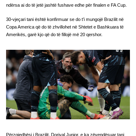
ndërsa ai do të jetë jashtë fushave edhe për finalen e FA Cup.
30-vjeçari tani është konfirmuar se do t’i mungojë Brazilit në
Copa America që do të zhvillohet në Shtetet e Bashkuara të
Amerikës, garë kjo që do të fillojë më 20 qershor.
Përzgjedhësi i Brazilit, Dorival Junior, e ka zëvendësuar tani