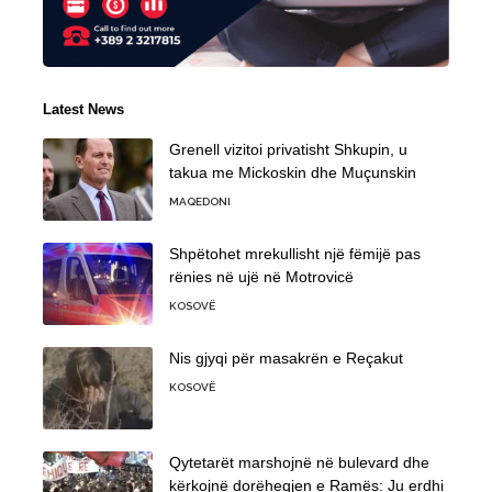
Latest News
Grenell vizitoi privatisht Shkupin, u
takua me Mickoskin dhe Muçunskin
MAQEDONI
Shpëtohet mrekullisht një fëmijë pas
rënies në ujë në Motrovicë
KOSOVË
Nis gjyqi për masakrën e Reçakut
KOSOVË
Qytetarët marshojnë në bulevard dhe
kërkojnë dorëheqjen e Ramës: Ju erdhi