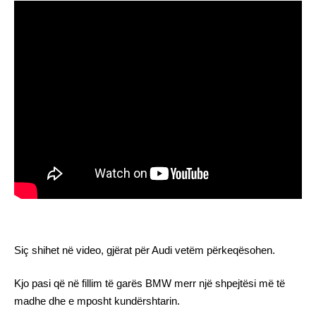
Siç shihet në video, gjërat për Audi vetëm përkeqësohen.
Kjo pasi që në fillim të garës BMW merr një shpejtësi më të
madhe dhe e mposht kundërshtarin.