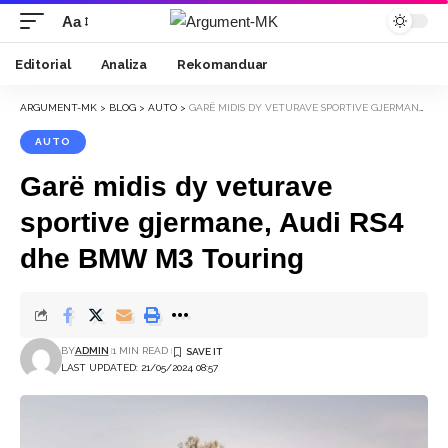
Aa
Font
Resizer
Editorial
Analiza
Rekomanduar
ARGUMENT-MK
>
BLOG
>
AUTO
>
GARË MIDIS DY VETURAVE SPORTIVE GJERMANE, AUDI RS4 DHE BMW M3 TOURING
AUTO
Garë midis dy veturave
sportive gjermane, Audi RS4
dhe BMW M3 Touring
BY
ADMIN
1 MIN READ
LAST UPDATED: 21/05/2024 08:57