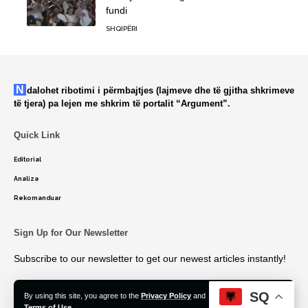
fundi
SHQIPËRI
Ndalohet ribotimi i përmbajtjes (lajmeve dhe të gjitha shkrimeve
të tjera) pa lejen me shkrim të portalit “Argument”.
Quick Link
Editorial
Analiza
Rekomanduar
Sign Up for Our Newsletter
Subscribe to our newsletter to get our newest articles instantly!
SQ
By using this site, you agree to the
Privacy Policy
and
Accept
Terms of Use
.