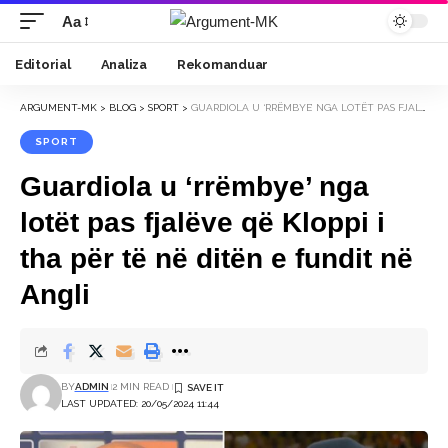
Aa
Font
Resizer
Editorial
Analiza
Rekomanduar
ARGUMENT-MK
>
BLOG
>
SPORT
>
GUARDIOLA U ‘RRËMBYE’ NGA LOTËT PAS FJALËVE QË KLOPPI I THA PËR TË NË DITËN E FUNDIT NË ANGLI
SPORT
Guardiola u ‘rrëmbye’ nga
lotët pas fjalëve që Kloppi i
tha për të në ditën e fundit në
Angli
BY
ADMIN
2 MIN READ
LAST UPDATED: 20/05/2024 11:44