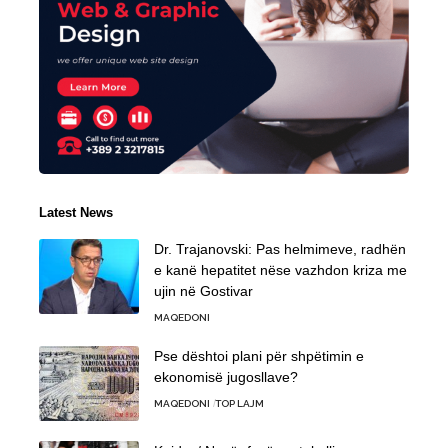
Latest News
Dr. Trajanovski: Pas helmimeve, radhën
e kanë hepatitet nëse vazhdon kriza me
ujin në Gostivar
MAQEDONI
Pse dështoi plani për shpëtimin e
ekonomisë jugosllave?
MAQEDONI
TOP LAJM