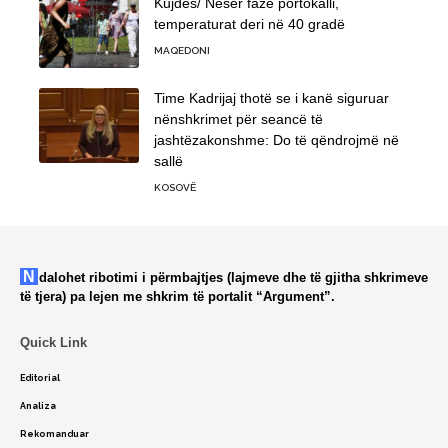
Kujdes/ Nesër fazë portokalli,
temperaturat deri në 40 gradë
MAQEDONI
Time Kadrijaj thotë se i kanë siguruar
nënshkrimet për seancë të
jashtëzakonshme: Do të qëndrojmë në
sallë
KOSOVË
Ndalohet ribotimi i përmbajtjes (lajmeve dhe të gjitha shkrimeve
të tjera) pa lejen me shkrim të portalit “Argument”.
Quick Link
Editorial
Analiza
Rekomanduar