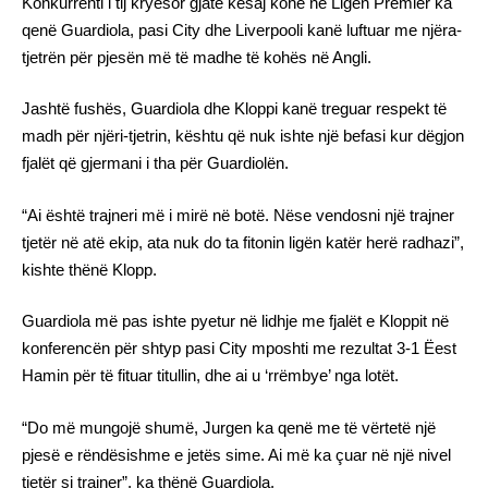
Konkurrenti i tij kryesor gjatë kësaj kohe në Ligën Premier ka
qenë Guardiola, pasi City dhe Liverpooli kanë luftuar me njëra-
tjetrën për pjesën më të madhe të kohës në Angli.
Jashtë fushës, Guardiola dhe Kloppi kanë treguar respekt të
madh për njëri-tjetrin, kështu që nuk ishte një befasi kur dëgjon
fjalët që gjermani i tha për Guardiolën.
“Ai është trajneri më i mirë në botë. Nëse vendosni një trajner
tjetër në atë ekip, ata nuk do ta fitonin ligën katër herë radhazi”,
kishte thënë Klopp.
Guardiola më pas ishte pyetur në lidhje me fjalët e Kloppit në
konferencën për shtyp pasi City mposhti me rezultat 3-1 Ëest
Hamin për të fituar titullin, dhe ai u ‘rrëmbye’ nga lotët.
“Do më mungojë shumë, Jurgen ka qenë me të vërtetë një
pjesë e rëndësishme e jetës sime. Ai më ka çuar në një nivel
tjetër si trajner”, ka thënë Guardiola.