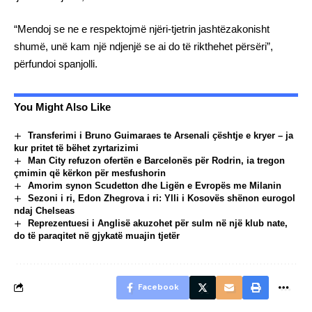
“Mendoj se ne e respektojmë njëri-tjetrin jashtëzakonisht
shumë, unë kam një ndjenjë se ai do të rikthehet përsëri”,
përfundoi spanjolli.
You Might Also Like
Transferimi i Bruno Guimaraes te Arsenali çështje e kryer – ja
kur pritet të bëhet zyrtarizimi
Man City refuzon ofertën e Barcelonës për Rodrin, ia tregon
çmimin që kërkon për mesfushorin
Amorim synon Scudetton dhe Ligën e Evropës me Milanin
Sezoni i ri, Edon Zhegrova i ri: Ylli i Kosovës shënon eurogol
ndaj Chelseas
Reprezentuesi i Anglisë akuzohet për sulm në një klub nate,
do të paraqitet në gjykatë muajin tjetër
Facebook