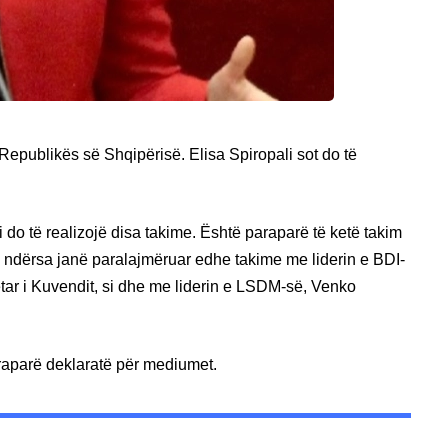
 Republikës së Shqipërisë. Elisa Spiropali sot do të
 do të realizojë disa takime. Është paraparë të ketë takim
i, ndërsa janë paralajmëruar edhe takime me liderin e BDI-
etar i Kuvendit, si dhe me liderin e LSDM-së, Venko
araparë deklaratë për mediumet.