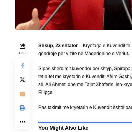
Shkup, 23 shtator –
Kryetarja e Kuvendit të
qëndrojë për vizitë në Maqedoninë e Veriut.
SHARE
Sipas shërbimit kuvendor për shtyp, Spiropali
tet-a-tet me kryetarin e Kuvendit, Afrim Gash
së, Ali Ahmeti dhe me Talat Xhaferin, ish-kry
Filipçe.
Pas takimit me kryetarin e Kuvendit është p
You Might Also Like