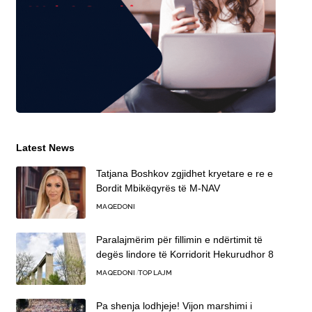
Latest News
Tatjana Boshkov zgjidhet kryetare e re e
Bordit Mbikëqyrës të M-NAV
MAQEDONI
Paralajmërim për fillimin e ndërtimit të
degës lindore të Korridorit Hekurudhor 8
MAQEDONI
TOP LAJM
Pa shenja lodhjeje! Vijon marshimi i