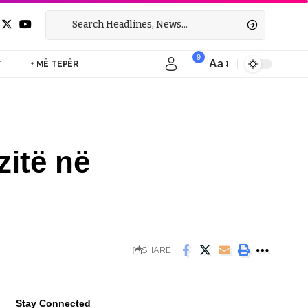
9
Aa
T
+ MË TEPËR
Font
Resizer
zitë në
SHARE
Stay Connected