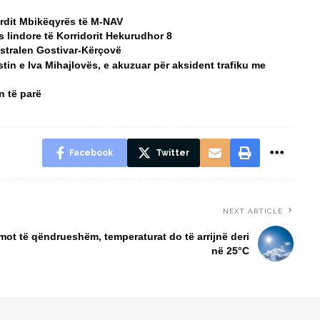
ordit Mbikëqyrës të M-NAV
ës lindore të Korridorit Hekurudhor 8
istralen Gostivar-Kërçovë
tin e Iva Mihajlovës, e akuzuar për aksident trafiku me
n të parë
Facebook
Twitter
NEXT ARTICLE
ot të qëndrueshëm, temperaturat do të arrijnë deri
në 25°C