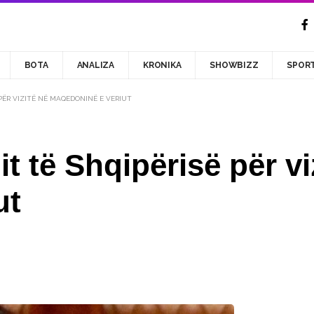
BOTA
ANALIZA
KRONIKA
SHOWBIZZ
SPOR
PËR VIZITË NË MAQEDONINË E VERIUT
t të Shqipërisë për vi
ut