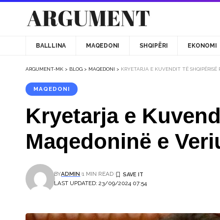
BALLLINA
MAQEDONI
SHQIPËRI
EKONOMI
ARGUMENT-MK
>
BLOG
>
MAQEDONI
>
KRYETARJA E KUVENDIT TË SHQIPËRISË 
MAQEDONI
Kryetarja e Kuvendi
Maqedoninë e Veri
BY
ADMIN
1 MIN READ
LAST UPDATED: 23/09/2024 07:54