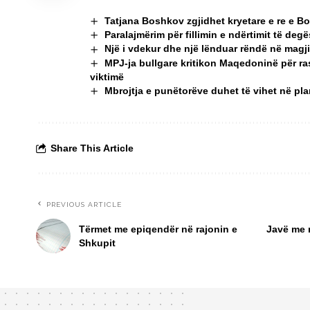
Tatjana Boshkov zgjidhet kryetare e re e B
Paralajmërim për fillimin e ndërtimit të deg
Një i vdekur dhe një lënduar rëndë në magj
MPJ-ja bullgare kritikon Maqedoninë për ras
viktimë
Mbrojtja e punëtorëve duhet të vihet në pla
Share This Article
PREVIOUS ARTICLE
Tërmet me epiqendër në rajonin e
Javë me m
Shkupit