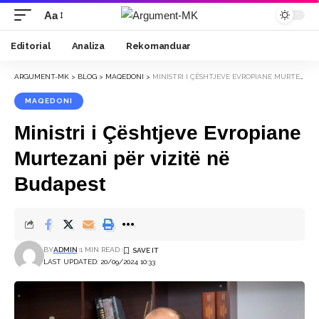
Aa
Font
Resizer
Editorial
Analiza
Rekomanduar
ARGUMENT-MK
>
BLOG
>
MAQEDONI
>
MINISTRI I ÇËSHTJEVE EVROPIANE MURTEZANI PËR VIZITË NË BUDAPEST
MAQEDONI
Ministri i Çështjeve Evropiane
Murtezani për vizitë në
Budapest
BY
ADMIN
1 MIN READ
LAST UPDATED: 20/09/2024 10:33