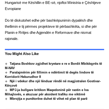
Hungarisë me Këshillin e BE-së, njoftoi Ministria e Çështjeve
Evropiane
Do të diskutohet edhe për bashkëpunimin dypalësh dhe
thellimin e tij përmes projekteve të përbashkëta, si dhe për
Planin e Rritjes dhe Agjendën e Reformave dhe nismat
rajonale.
You Might Also Like
Tatjana Boshkov zgjidhet kryetare e re e Bordit Mbikëqyrës të
M-NAV
Paralajmërim për fillimin e ndërtimit të degës lindore të
Korridorit Hekurudhor 8
Një i vdekur dhe një lënduar rëndë në magjistralen Gostivar-
Kërçovë
MPJ-ja bullgare kritikon Maqedoninë për rastin e Iva
Mihajlovës, e akuzuar për aksident trafiku me viktimë
Mbrojtja e punëtorëve duhet të vihet në plan të parë