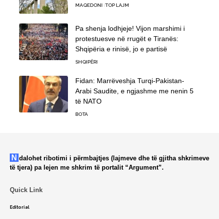
MAQEDONI
TOP LAJM
Pa shenja lodhjeje! Vijon marshimi i
protestuesve në rrugët e Tiranës:
Shqipëria e rinisë, jo e partisë
SHQIPËRI
Fidan: Marrëveshja Turqi-Pakistan-
Arabi Saudite, e ngjashme me nenin 5
të NATO
BOTA
Ndalohet ribotimi i përmbajtjes (lajmeve dhe të gjitha shkrimeve
të tjera) pa lejen me shkrim të portalit “Argument”.
Quick Link
Editorial