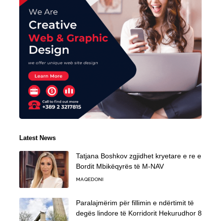
Latest News
Tatjana Boshkov zgjidhet kryetare e re e
Bordit Mbikëqyrës të M-NAV
MAQEDONI
Paralajmërim për fillimin e ndërtimit të
degës lindore të Korridorit Hekurudhor 8