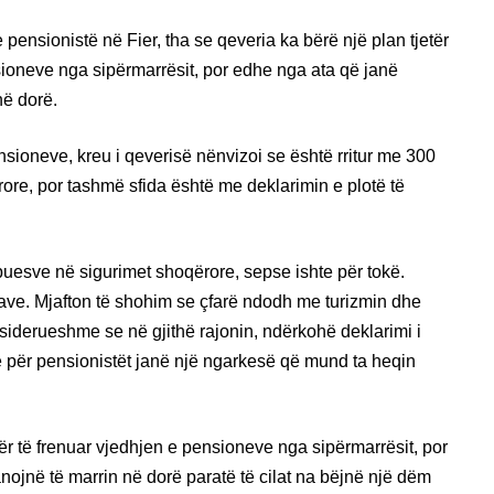
pensionistë në Fier, tha se qeveria ka bërë një plan tjetër
ioneve nga sipërmarrësit, por edhe nga ata që janë
në dorë.
sioneve, kreu i qeverisë nënvizoi se është rritur me 300
ore, por tashmë sfida është me deklarimin e plotë të
ibuesve në sigurimet shoqërore, sepse ishte për tokë.
gave. Mjafton të shohim se çfarë ndodh me turizmin dhe
nsiderueshme se në gjithë rajonin, ndërkohë deklarimi i
ë për pensionistët janë një ngarkesë që mund ta heqin
ër të frenuar vjedhjen e pensioneve nga sipërmarrësit, por
ojnë të marrin në dorë paratë të cilat na bëjnë një dëm