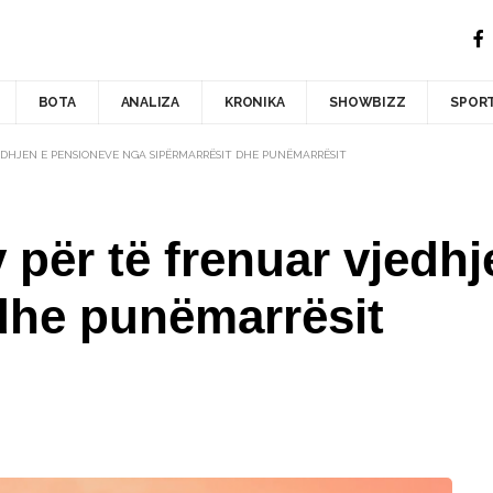
BOTA
ANALIZA
KRONIKA
SHOWBIZZ
SPOR
EDHJEN E PENSIONEVE NGA SIPËRMARRËSIT DHE PUNËMARRËSIT
 për të frenuar vjedh
dhe punëmarrësit