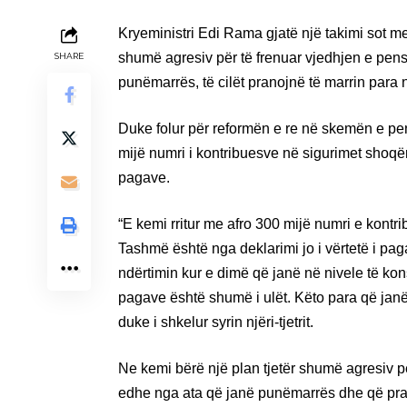
Kryeministri Edi Rama gjatë një takimi sot me 
shumë agresiv për të frenuar vjedhjen e pens
SHARE
punëmarrës, të cilët pranojnë të marrin para 
Duke folur për reformën e re në skemën e pen
mijë numri i kontribuesve në sigurimet shoqër
pagave.
“E kemi rritur me afro 300 mijë numri e kontr
Tashmë është nga deklarimi jo i vërtetë i pa
ndërtimin kur e dimë që janë në nivele të ko
pagave është shumë i ulët. Këto para që jan
duke i shkelur syrin njëri-tjetrit.
Ne kemi bërë një plan tjetër shumë agresiv p
edhe nga ata që janë punëmarrës dhe që pran