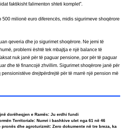
t faktikisht falimenton shteti komplet”.
 500 milionë euro diferencës, midis sigurimeve shoqërore
uan qeveria dhe jo sigurimet shoqërore. Ne jemi të
umë, problemi është tek mbajtja e një balance të
aksat nuk janë për të paguar pensione, por për të paguar
onuar dhe të financojë zhvillim. Sigurimet shoqërore janë për
q pensionistëve drejtpërdrejtë për të marrë një pension më
jnë dorëheqjen e Ramës: Ju erdhi fundi
rmën Territoriale: Numri i bashkive ulet nga 61 në 46
 pronës dhe agroturizmit: Zero dokumente në tre breza, ka