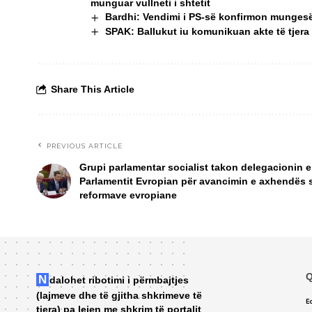
munguar vullneti i shtetit
Bardhi: Vendimi i PS-së konfirmon mungesën 
SPAK: Ballukut iu komunikuan akte të tjera
Share This Article
PREVIOUS ARTICLE
Grupi parlamentar socialist takon delegacionin e
Parlamentit Evropian për avancimin e axhendës 
reformave evropiane
Q
Ndalohet ribotimi i përmbajtjes
(lajmeve dhe të gjitha shkrimeve të
Ed
tjera) pa lejen me shkrim të portalit