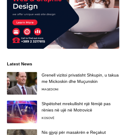
Latest News
Grenell vizitoi privatisht Shkupin, u takua
me Mickoskin dhe Muçunskin
MAQEDONI
Shpëtohet mrekullisht një fëmijë pas
rënies në ujë në Motrovicë
KOSOVË
Nis gjyqi për masakrën e Reçakut