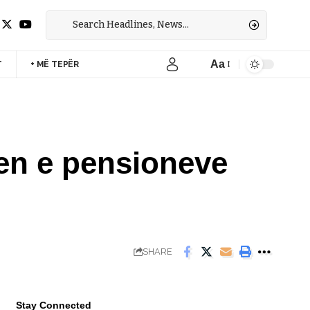
Aa
T
+ MË TEPËR
Font
Resizer
jen e pensioneve
SHARE
Stay Connected