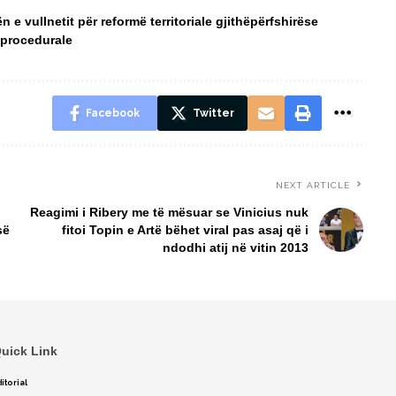
e vullnetit për reformë territoriale gjithëpërfshirëse
 procedurale
Facebook
Twitter
NEXT ARTICLE
Reagimi i Ribery me të mësuar se Vinicius nuk
së
fitoi Topin e Artë bëhet viral pas asaj që i
ndodhi atij në vitin 2013
uick Link
itorial