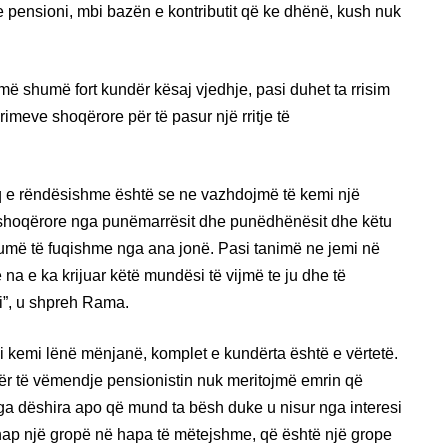
e pensioni, mbi bazën e kontributit që ke dhënë, kush nuk
më shumë fort kundër kësaj vjedhje, pasi duhet ta rrisim
imeve shoqërore për të pasur një rritje të
aq e rëndësishme është se ne vazhdojmë të kemi një
shoqërore nga punëmarrësit dhe punëdhënësit dhe këtu
shumë të fuqishme nga ana jonë. Pasi tanimë ne jemi në
na e ka krijuar këtë mundësi të vijmë te ju dhe të
i”, u shpreh Rama.
 i kemi lënë mënjanë, komplet e kundërta është e vërtetë.
r të vëmendje pensionistin nuk meritojmë emrin që
a dëshira apo që mund ta bësh duke u nisur nga interesi
, hap një gropë në hapa të mëtejshme, që është një grope