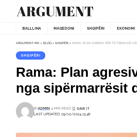
BALLLINA
MAQEDONI
SHQIPËRI
EKONOMI
ARGUMENT-MK
>
BLOG
>
SHQIPËRI
>
RAMA: PLAN AGRESIV PËR TË FRENUAR VJ
SHQIPËRI
Rama: Plan agresiv
nga sipërmarrësit 
BY
ADMIN
4 MIN READ
LAST UPDATED: 29/10/2024 15:46