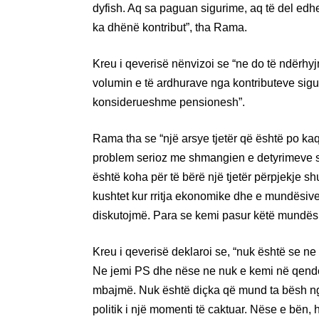
dyfish. Aq sa paguan sigurime, aq të del edh
ka dhënë kontribut”, tha Rama.
Kreu i qeverisë nënvizoi se “ne do të ndërhyj
volumin e të ardhurave nga kontributeve sigur
konsiderueshme pensionesh”.
Rama tha se “një arsye tjetër që është po k
problem serioz me shmangien e detyrimeve 
është koha për të bërë një tjetër përpjekje 
kushtet kur rritja ekonomike dhe e mundësive 
diskutojmë. Para se kemi pasur këtë mundës
Kreu i qeverisë deklaroi se, “nuk është se ne
Ne jemi PS dhe nëse ne nuk e kemi në qendë
mbajmë. Nuk është diçka që mund ta bësh ng
politik i një momenti të caktuar. Nëse e bën