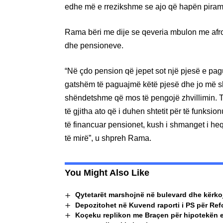
edhe më e rrezikshme se ajo që hapën piramida
Rama bëri me dije se qeveria mbulon me afro
dhe pensioneve.
“Në çdo pension që jepet sot një pjesë e pag
gatshëm të paguajmë këtë pjesë dhe jo më sh
shëndetshme që mos të pengojë zhvillimin. T
të gjitha ato që i duhen shtetit për të funksi
të financuar pensionet, kush i shmanget i he
të mirë”, u shpreh Rama.
You Might Also Like
Qytetarët marshojnë në bulevard dhe kërko
Depozitohet në Kuvend raporti i PS për Refo
Koçeku replikon me Braçen për hipotekën e