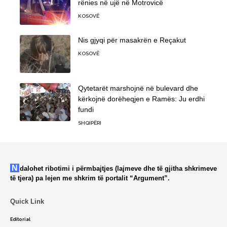
rënies në ujë në Motrovicë
KOSOVË
Nis gjyqi për masakrën e Reçakut
KOSOVË
Qytetarët marshojnë në bulevard dhe
kërkojnë dorëheqjen e Ramës: Ju erdhi
fundi
SHQIPËRI
Ndalohet ribotimi i përmbajtjes (lajmeve dhe të gjitha shkrimeve
të tjera) pa lejen me shkrim të portalit “Argument”.
Quick Link
Editorial