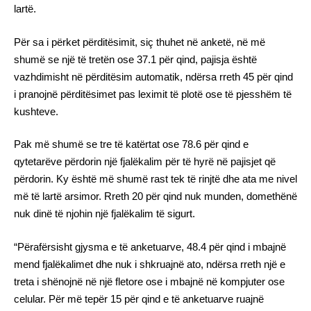
lartë.
Për sa i përket përditësimit, siç thuhet në anketë, në më
shumë se një të tretën ose 37.1 për qind, pajisja është
vazhdimisht në përditësim automatik, ndërsa rreth 45 për qind
i pranojnë përditësimet pas leximit të plotë ose të pjesshëm të
kushteve.
Pak më shumë se tre të katërtat ose 78.6 për qind e
qytetarëve përdorin një fjalëkalim për të hyrë në pajisjet që
përdorin. Ky është më shumë rast tek të rinjtë dhe ata me nivel
më të lartë arsimor. Rreth 20 për qind nuk munden, domethënë
nuk dinë të njohin një fjalëkalim të sigurt.
“Përafërsisht gjysma e të anketuarve, 48.4 për qind i mbajnë
mend fjalëkalimet dhe nuk i shkruajnë ato, ndërsa rreth një e
treta i shënojnë në një fletore ose i mbajnë në kompjuter ose
celular. Për më tepër 15 për qind e të anketuarve ruajnë