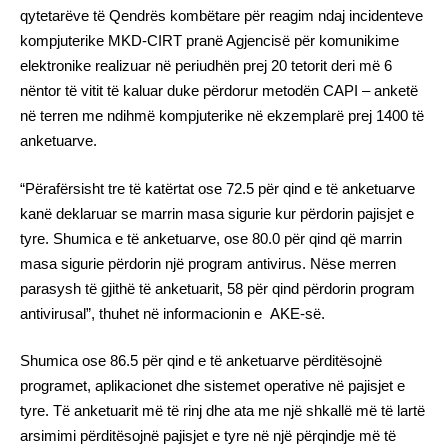
qytetarëve të Qendrës kombëtare për reagim ndaj incidenteve
kompjuterike MKD-CIRT pranë Agjencisë për komunikime
elektronike realizuar në periudhën prej 20 tetorit deri më 6
nëntor të vitit të kaluar duke përdorur metodën CAPI – anketë
në terren me ndihmë kompjuterike në ekzemplarë prej 1400 të
anketuarve.
“Përafërsisht tre të katërtat ose 72.5 për qind e të anketuarve
kanë deklaruar se marrin masa sigurie kur përdorin pajisjet e
tyre. Shumica e të anketuarve, ose 80.0 për qind që marrin
masa sigurie përdorin një program antivirus. Nëse merren
parasysh të gjithë të anketuarit, 58 për qind përdorin program
antivirusal”, thuhet në informacionin e AKE-së.
Shumica ose 86.5 për qind e të anketuarve përditësojnë
programet, aplikacionet dhe sistemet operative në pajisjet e
tyre. Të anketuarit më të rinj dhe ata me një shkallë më të lartë
arsimimi përditësojnë pajisjet e tyre në një përqindje më të