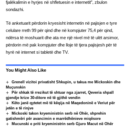
fjalëkalimin e hyrjes në shfletuesin e internetit”, zbulon
sondazhi.
Të anketuarit përdorin kryesisht internetin në pajisjen e tyre
celulare rreth 99 për qind dhe në kompjuter 75,4 për qind,
ndërsa të moshuarit dhe ata me një nivel më të ulët arsimor,
përdorin më pak kompjuter dhe lloje të tjera pajisjesh për të
hyrë në internet si tabletë dhe TV.
You Might Also Like
Grenell vizitoi privatisht Shkupin, u takua me Mickoskin dhe
Muçunskin
Për shkak të rrezikut të shtuar nga zjarret, Qeveria shpall
gjendje krize 30-ditore në të gjithë vendin
Këto janë qytetet më të këqija në Maqedoninë e Veriut për
jetën e të rinjve
Mickoski takon kryeministrin serb në Ohër, shprehin
gatishmëri për avancimin e marrëdhënieve miqësore
Mucunski e priti kryeministrin serb Gjuro Macut në Ohër