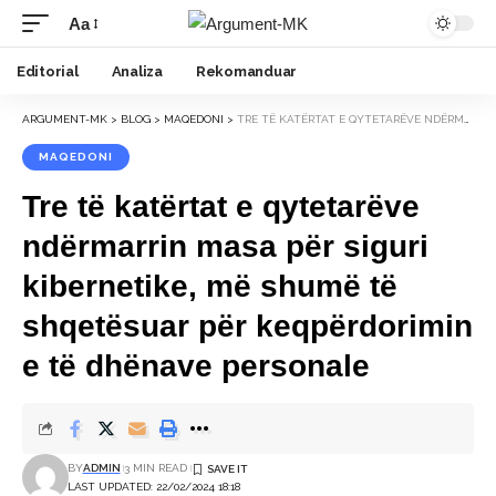
Aa
Font
Resizer
Editorial
Analiza
Rekomanduar
ARGUMENT-MK
>
BLOG
>
MAQEDONI
>
TRE TË KATËRTAT E QYTETARËVE NDËRMARRIN MASA PËR SIGURI KIBERNETIKE, MË SHUMË TË SHQETËSUAR PËR KEQPËRDORIMIN E TË DHËNAVE PERSONALE
MAQEDONI
Tre të katërtat e qytetarëve
ndërmarrin masa për siguri
kibernetike, më shumë të
shqetësuar për keqpërdorimin
e të dhënave personale
BY
ADMIN
3 MIN READ
LAST UPDATED: 22/02/2024 18:18