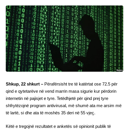
Shkup, 22 shkurt –
Përafërsisht tre të katërtat ose 72.5 për
qind e qytetarëve në vend marrin masa sigurie kur përdorin
internetin në pajisjet e tyre. Tetëdhjetë për qind prej tyre
shfrytëzojnë program antivirusal, më shumë ata me arsim më
të lartë, si dhe ata të moshës 35 deri në 55 vjeç.
Këtë e tregojnë rezultatet e anketës së opinionit publik të