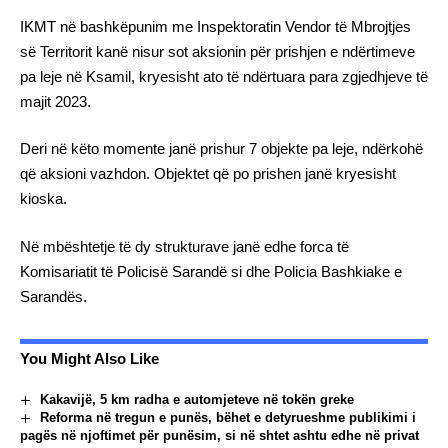
IKMT në bashkëpunim me Inspektoratin Vendor të Mbrojtjes
së Territorit kanë nisur sot aksionin për prishjen e ndërtimeve
pa leje në Ksamil, kryesisht ato të ndërtuara para zgjedhjeve të
majit 2023.
Deri në këto momente janë prishur 7 objekte pa leje, ndërkohë
që aksioni vazhdon. Objektet që po prishen janë kryesisht
kioska.
Në mbështetje të dy strukturave janë edhe forca të
Komisariatit të Policisë Sarandë si dhe Policia Bashkiake e
Sarandës.
You Might Also Like
Kakavijë, 5 km radha e automjeteve në tokën greke
Reforma në tregun e punës, bëhet e detyrueshme publikimi i
pagës në njoftimet për punësim, si në shtet ashtu edhe në privat