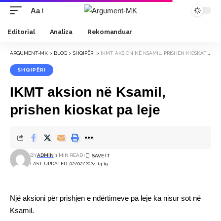
Aa
Font
Resizer
Editorial
Analiza
Rekomanduar
ARGUMENT-MK
>
BLOG
>
SHQIPËRI
>
IKMT AKSION NË KSAMIL, PRISHEN KIOSKAT PA LEJE
SHQIPËRI
IKMT aksion në Ksamil,
prishen kioskat pa leje
BY
ADMIN
1 MIN READ
LAST UPDATED: 02/02/2024 14:19
Një aksioni për prishjen e ndërtimeve pa leje ka nisur sot në
Ksamil.