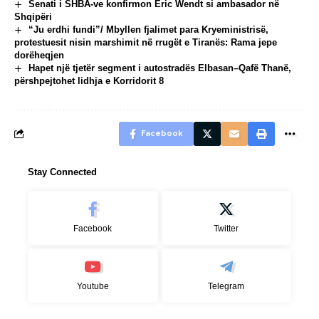
Senati i SHBA-ve konfirmon Eric Wendt si ambasador në
Shqipëri
“Ju erdhi fundi”/ Mbyllen fjalimet para Kryeministrisë,
protestuesit nisin marshimit në rrugët e Tiranës: Rama jepe
dorëheqjen
Hapet një tjetër segment i autostradës Elbasan–Qafë Thanë,
përshpejtohet lidhja e Korridorit 8
Facebook
Stay Connected
Facebook
Twitter
Youtube
Telegram