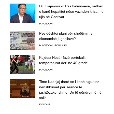
Dr. Trajanovski: Pas helmimeve, radhën
e kanë hepatitet nëse vazhdon kriza me
ujin në Gostivar
MAQEDONI
Pse dështoi plani për shpëtimin e
ekonomisë jugosllave?
MAQEDONI
TOP LAJM
Kujdes/ Nesër fazë portokalli,
temperaturat deri në 40 gradë
MAQEDONI
Time Kadrijaj thotë se i kanë siguruar
nënshkrimet për seancë të
jashtëzakonshme: Do të qëndrojmë në
sallë
KOSOVË