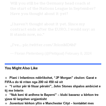
Will you still be the Germany head coach at
the start of the Nations League in September?
Have you thought about it yet?
„I haven't thought about it yet. Since my
contract ends after the EURO, I would say: as
it stands now, no.“
„I've…
pic.twitter.com/JbionMD4hF
— Florian Plettenberg (@Plettigoal)
February 8, 2024
You Might Also Like
Plani i Infantinos ndërlikohet, “JP Morgan” zbulon: Garat e
FIFA-s do të rriten nga 200 në 450 në vit
“I uritur për të fituar përsëri”, John Stones shpalos ambiciet e
tij me Interin
“Nuk keni të ardhme te Bayerni” – klubi bavarez u kërkon tre
yjeve të largohen urgjentisht
Juventusi kërkon yllin e Manchester Cityt – kontaktet mes