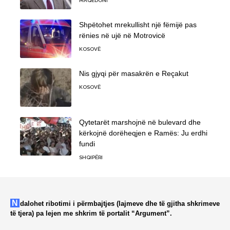
MAQEDONI
Shpëtohet mrekullisht një fëmijë pas
rënies në ujë në Motrovicë
KOSOVË
Nis gjyqi për masakrën e Reçakut
KOSOVË
Qytetarët marshojnë në bulevard dhe
kërkojnë dorëheqjen e Ramës: Ju erdhi
fundi
SHQIPËRI
Ndalohet ribotimi i përmbajtjes (lajmeve dhe të gjitha shkrimeve
të tjera) pa lejen me shkrim të portalit “Argument”.