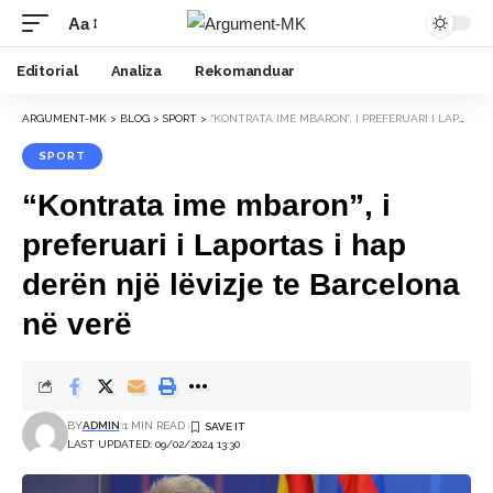
Aa
Font
Resizer
Editorial
Analiza
Rekomanduar
ARGUMENT-MK
>
BLOG
>
SPORT
>
“KONTRATA IME MBARON”, I PREFERUARI I LAPORTAS I HAP DERËN NJË LËVIZJE TE BARCELONA NË VERË
SPORT
“Kontrata ime mbaron”, i
preferuari i Laportas i hap
derën një lëvizje te Barcelona
në verë
BY
ADMIN
1 MIN READ
LAST UPDATED: 09/02/2024 13:30