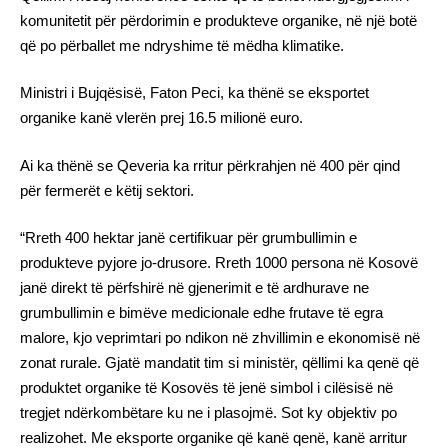
komunitetit për përdorimin e produkteve organike, në një botë
që po përballet me ndryshime të mëdha klimatike.
Ministri i Bujqësisë, Faton Peci, ka thënë se eksportet
organike kanë vlerën prej 16.5 milionë euro.
Ai ka thënë se Qeveria ka rritur përkrahjen në 400 për qind
për fermerët e këtij sektori.
“Rreth 400 hektar janë certifikuar për grumbullimin e
produkteve pyjore jo-drusore. Rreth 1000 persona në Kosovë
janë direkt të përfshirë në gjenerimit e të ardhurave ne
grumbullimin e bimëve medicionale edhe frutave të egra
malore, kjo veprimtari po ndikon në zhvillimin e ekonomisë në
zonat rurale. Gjatë mandatit tim si ministër, qëllimi ka qenë që
produktet organike të Kosovës të jenë simbol i cilësisë në
tregjet ndërkombëtare ku ne i plasojmë. Sot ky objektiv po
realizohet. Me eksporte organike që kanë qenë, kanë arritur