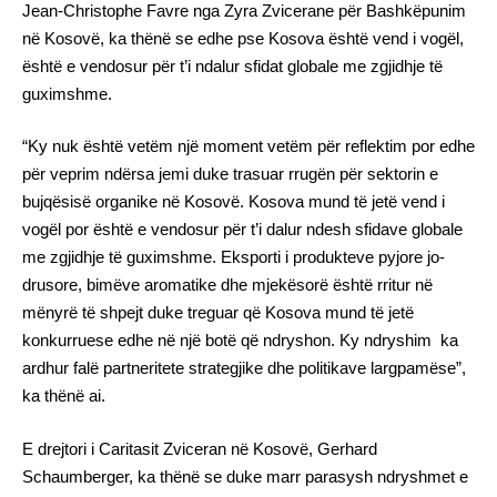
Jean-Christophe Favre nga Zyra Zvicerane për Bashkëpunim
në Kosovë, ka thënë se edhe pse Kosova është vend i vogël,
është e vendosur për t’i ndalur sfidat globale me zgjidhje të
guximshme.
“Ky nuk është vetëm një moment vetëm për reflektim por edhe
për veprim ndërsa jemi duke trasuar rrugën për sektorin e
bujqësisë organike në Kosovë. Kosova mund të jetë vend i
vogël por është e vendosur për t’i dalur ndesh sfidave globale
me zgjidhje të guximshme. Eksporti i produkteve pyjore jo-
drusore, bimëve aromatike dhe mjekësorë është rritur në
mënyrë të shpejt duke treguar që Kosova mund të jetë
konkurruese edhe në një botë që ndryshon. Ky ndryshim ka
ardhur falë partneritete strategjike dhe politikave largpamëse”,
ka thënë ai.
E drejtori i Caritasit Zviceran në Kosovë, Gerhard
Schaumberger, ka thënë se duke marr parasysh ndryshmet e