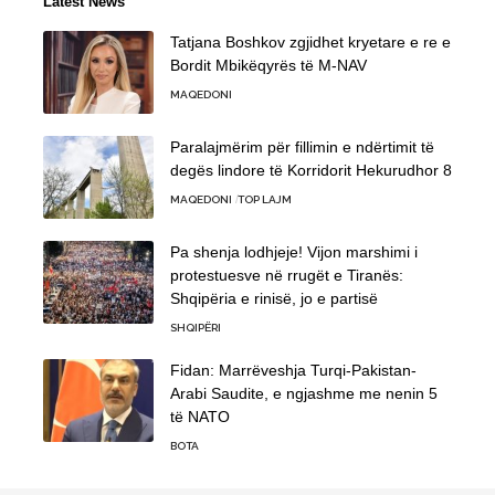
Latest News
Tatjana Boshkov zgjidhet kryetare e re e
Bordit Mbikëqyrës të M-NAV
MAQEDONI
Paralajmërim për fillimin e ndërtimit të
degës lindore të Korridorit Hekurudhor 8
MAQEDONI
TOP LAJM
Pa shenja lodhjeje! Vijon marshimi i
protestuesve në rrugët e Tiranës:
Shqipëria e rinisë, jo e partisë
SHQIPËRI
Fidan: Marrëveshja Turqi-Pakistan-
Arabi Saudite, e ngjashme me nenin 5
të NATO
BOTA