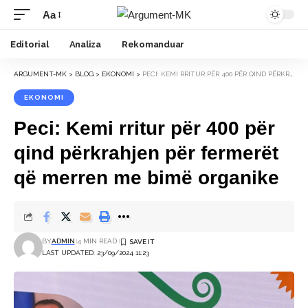
Aa
Font
Resizer
Editorial
Analiza
Rekomanduar
ARGUMENT-MK
>
BLOG
>
EKONOMI
>
PECI: KEMI RRITUR PËR 400 PËR QIND PËRKRAHJEN PËR FERMERËT QË MERREN ME BIMË ORGANIKE
EKONOMI
Peci: Kemi rritur për 400 për
qind përkrahjen për fermerët
që merren me bimë organike
BY
ADMIN
4 MIN READ
LAST UPDATED: 23/09/2024 11:23