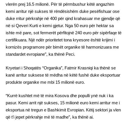
vlerën prej 16.5 milionë. Për të përmbushur këtë angazhim
kemi arritur një sukses të rëndësishëm duke pesëfishuar ose
duke rritur përkrahje në 400 për qind krahasuar me gjendje që
në si Qeveri Kurti e kemi gjetur. Nga 50 euro për hektar sa
ishte më pare, sot fermerët përfitojnë 240 euro për sipërfaqe të
certifikuara. Një ndër prioritetet tona kryesore është krijimi i
kornizës programore për bimët organike të harmonizuara me
standardet evropiane”, ka thënë Peci.
Kryetari i Shoqatës “Organika”, Fatmir Krasniqi ka thënë se
kanë arritur suksese të mëdha në këtë fushë duke eksportuar
produkte organike me mbi 15 milionë euro.
“Kurrë kushtet më të mira Kosova dhe populli ynë nuk i ka
pasur. Kemi arrit një sukses, 15 milionë euro kemi arritur me i
eksportua në tregun e Bashkimit Evropian. Këtij sektori ja vlen
që t’i jepet përkrahje më të madhe”, ka thënë ai.