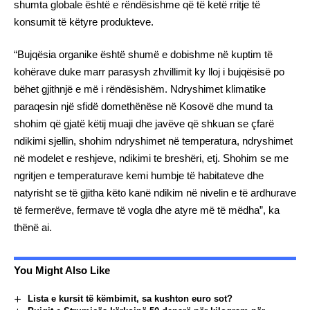
shumta globale është e rëndësishme që të ketë rritje të
konsumit të këtyre produkteve.
“Bujqësia organike është shumë e dobishme në kuptim të
kohërave duke marr parasysh zhvillimit ky lloj i bujqësisë po
bëhet gjithnjë e më i rëndësishëm. Ndryshimet klimatike
paraqesin një sfidë domethënëse në Kosovë dhe mund ta
shohim që gjatë këtij muaji dhe javëve që shkuan se çfarë
ndikimi sjellin, shohim ndryshimet në temperatura, ndryshimet
në modelet e reshjeve, ndikimi te breshëri, etj. Shohim se me
ngritjen e temperaturave kemi humbje të habitateve dhe
natyrisht se të gjitha këto kanë ndikim në nivelin e të ardhurave
të fermerëve, fermave të vogla dhe atyre më të mëdha”, ka
thënë ai.
You Might Also Like
Lista e kursit të këmbimit, sa kushton euro sot?