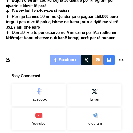
Bujqit e Strumicës kërkojnë 50 denarë për kilogram për
ajvarin e klasit të parë
Bie çmimi i derivateve të naftës
Për një banesë 50 m² në Qendër janë paguar 168.000 euro
tregu i pasurive të paluajtshme në tremujorin e dytë me vlerë
351,7 milionë euro
Deri 30 % e të punësuarve në Ministrinë për Marrëdhënie
Ndërmjet Komuniteteve nuk kanë kompjuterë për të punuar
Facebook
Stay Connected
Facebook
Twitter
Youtube
Telegram