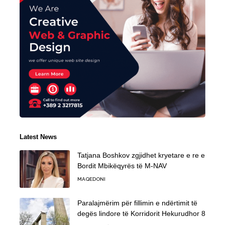
Latest News
Tatjana Boshkov zgjidhet kryetare e re e
Bordit Mbikëqyrës të M-NAV
MAQEDONI
Paralajmërim për fillimin e ndërtimit të
degës lindore të Korridorit Hekurudhor 8