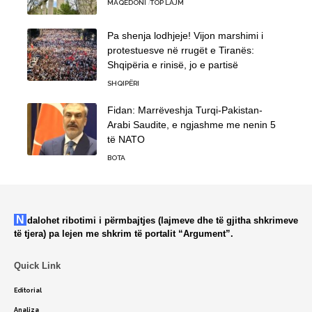
MAQEDONI
TOP LAJM
Pa shenja lodhjeje! Vijon marshimi i
protestuesve në rrugët e Tiranës:
Shqipëria e rinisë, jo e partisë
SHQIPËRI
Fidan: Marrëveshja Turqi-Pakistan-
Arabi Saudite, e ngjashme me nenin 5
të NATO
BOTA
Ndalohet ribotimi i përmbajtjes (lajmeve dhe të gjitha shkrimeve
të tjera) pa lejen me shkrim të portalit “Argument”.
Quick Link
Editorial
Analiza