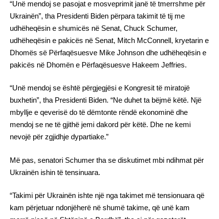
“Unë mendoj se pasojat e mosveprimit janë të tmerrshme për
Ukrainën”, tha Presidenti Biden përpara takimit të tij me
udhëheqësin e shumicës në Senat, Chuck Schumer,
udhëheqësin e pakicës në Senat, Mitch McConnell, kryetarin e
Dhomës së Përfaqësuesve Mike Johnson dhe udhëheqësin e
pakicës në Dhomën e Përfaqësuesve Hakeem Jeffries.
“Unë mendoj se është përgjegjësi e Kongresit të miratojë
buxhetin”, tha Presidenti Biden. “Ne duhet ta bëjmë këtë. Një
mbyllje e qeverisë do të dëmtonte rëndë ekonominë dhe
mendoj se ne të gjithë jemi dakord për këtë. Dhe ne kemi
nevojë për zgjidhje dypartiake.”
Më pas, senatori Schumer tha se diskutimet mbi ndihmat për
Ukrainën ishin të tensinuara.
“Takimi për Ukrainën ishte një nga takimet më tensionuara që
kam përjetuar ndonjëherë në shumë takime, që unë kam