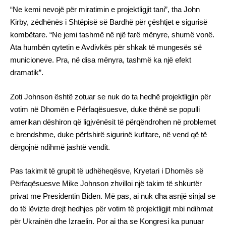
“Ne kemi nevojë për miratimin e projektligjit tani”, tha John
Kirby, zëdhënës i Shtëpisë së Bardhë për çështjet e sigurisë
kombëtare. “Ne jemi tashmë në një farë mënyre, shumë vonë.
Ata humbën qytetin e Avdivkës për shkak të mungesës së
municioneve. Pra, në disa mënyra, tashmë ka një efekt
dramatik”.
Zoti Johnson është zotuar se nuk do ta hedhë projektligjin për
votim në Dhomën e Përfaqësuesve, duke thënë se populli
amerikan dëshiron që ligjvënësit të përqëndrohen në problemet
e brendshme, duke përfshirë sigurinë kufitare, në vend që të
dërgojnë ndihmë jashtë vendit.
Pas takimit të grupit të udhëheqësve, Kryetari i Dhomës së
Përfaqësuesve Mike Johnson zhvilloi një takim të shkurtër
privat me Presidentin Biden. Më pas, ai nuk dha asnjë sinjal se
do të lëvizte drejt hedhjes për votim të projektligjit mbi ndihmat
për Ukrainën dhe Izraelin. Por ai tha se Kongresi ka punuar