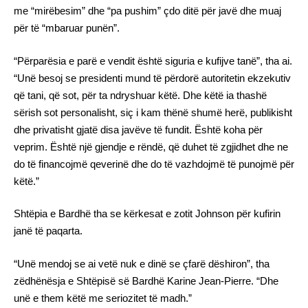
me “mirëbesim” dhe “pa pushim” çdo ditë për javë dhe muaj
për të “mbaruar punën”.
“Përparësia e parë e vendit është siguria e kufijve tanë”, tha ai.
“Unë besoj se presidenti mund të përdorë autoritetin ekzekutiv
që tani, që sot, për ta ndryshuar këtë. Dhe këtë ia thashë
sërish sot personalisht, siç i kam thënë shumë herë, publikisht
dhe privatisht gjatë disa javëve të fundit. Është koha për
veprim. Është një gjendje e rëndë, që duhet të zgjidhet dhe ne
do të financojmë qeverinë dhe do të vazhdojmë të punojmë për
këtë.”
Shtëpia e Bardhë tha se kërkesat e zotit Johnson për kufirin
janë të paqarta.
“Unë mendoj se ai vetë nuk e dinë se çfarë dëshiron”, tha
zëdhënësja e Shtëpisë së Bardhë Karine Jean-Pierre. “Dhe
unë e them këtë me seriozitet të madh.”