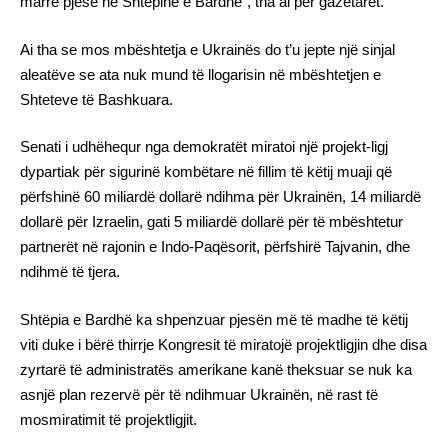
marrë pjesë në Shtëpinë e Bardhë”, tha ai për gazetarët.
Ai tha se mos mbështetja e Ukrainës do t’u jepte një sinjal
aleatëve se ata nuk mund të llogarisin në mbështetjen e
Shteteve të Bashkuara.
Senati i udhëhequr nga demokratët miratoi një projekt-ligj
dypartiak për sigurinë kombëtare në fillim të këtij muaji që
përfshinë 60 miliardë dollarë ndihma për Ukrainën, 14 miliardë
dollarë për Izraelin, gati 5 miliardë dollarë për të mbështetur
partnerët në rajonin e Indo-Paqësorit, përfshirë Tajvanin, dhe
ndihmë të tjera.
Shtëpia e Bardhë ka shpenzuar pjesën më të madhe të këtij
viti duke i bërë thirrje Kongresit të miratojë projektligjin dhe disa
zyrtarë të administratës amerikane kanë theksuar se nuk ka
asnjë plan rezervë për të ndihmuar Ukrainën, në rast të
mosmiratimit të projektligjit.