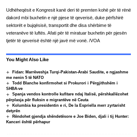
Udhëheqësit e Kongresit kanë deri të premten kohë për të rënë
dakord mbi buxhetin e një pjese të qeverisë, duke përfshirë
sektorët e bujqësisë, transportit dhe disa shërbime të
veteranëve të luftës. Afati për të miratuar buxhetin për pjesën
tjetër të qeverisë është një javë më vonë. /VOA
You Might Also Like
Fidan: Marrëveshja Turqi-Pakistan-Arabi Saudite, e ngjashme
me nenin 5 të NATO
Todd Blanche konfirmohet si Prokurori i Përgjithshëm i
SHBA-ve
Spanja vendos kontrolle kufitare ndaj Italisë, përshkallëzohet
përplasja për fluksin e migrantëve në Ceuta
Kolumbia ka presidentin e ri, De la Espriella merr zyrtarisht
detyrën
Rëndohet gjendja shëndetësore e Joe Biden, djali i tij Hunter:
Kanceri është përhapur