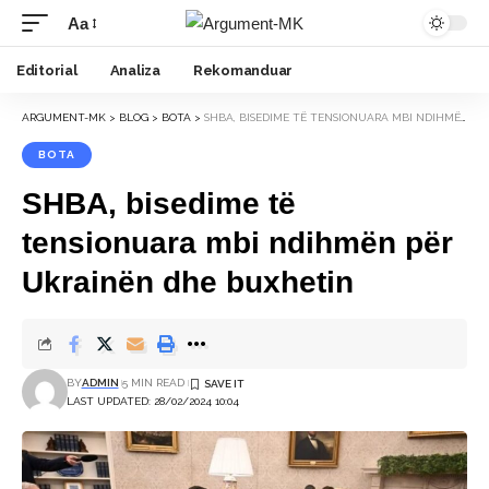
Aa
Font
Resizer
Editorial
Analiza
Rekomanduar
ARGUMENT-MK
>
BLOG
>
BOTA
>
SHBA, BISEDIME TË TENSIONUARA MBI NDIHMËN PËR UKRAINËN DHE BUXHETIN
BOTA
SHBA, bisedime të
tensionuara mbi ndihmën për
Ukrainën dhe buxhetin
BY
ADMIN
5 MIN READ
LAST UPDATED: 28/02/2024 10:04