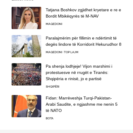
Tatjana Boshkov zgjidhet kryetare e re e
Bordit Mbikëqyrës të M-NAV
MAQEDONI
Paralajmërim për fillimin e ndërtimit të
degës lindore të Korridorit Hekurudhor 8
MAQEDONI
TOP LAJM
Pa shenja lodhjeje! Vijon marshimi i
protestuesve në rrugët e Tiranës:
Shqipëria e rinisë, jo e partisë
SHQIPËRI
Fidan: Marrëveshja Turqi-Pakistan-
Arabi Saudite, e ngjashme me nenin 5
të NATO
BOTA