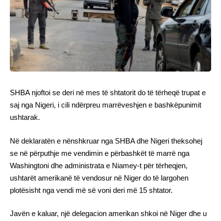
SHBA njoftoi se deri në mes të shtatorit do të tërheqë trupat e
saj nga Nigeri, i cili ndërpreu marrëveshjen e bashkëpunimit
ushtarak.
Në deklaratën e nënshkruar nga SHBA dhe Nigeri theksohej
se në përputhje me vendimin e përbashkët të marrë nga
Washingtoni dhe administrata e Niamey-t për tërheqjen,
ushtarët amerikanë të vendosur në Niger do të largohen
plotësisht nga vendi më së voni deri më 15 shtator.
Javën e kaluar, një delegacion amerikan shkoi në Niger dhe u