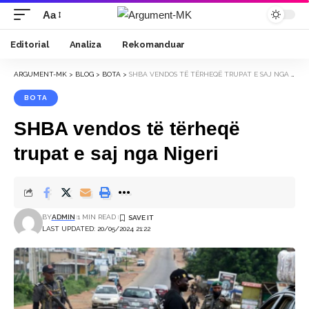
Aa
Font
Resizer
Editorial
Analiza
Rekomanduar
ARGUMENT-MK
>
BLOG
>
BOTA
>
SHBA VENDOS TË TËRHEQË TRUPAT E SAJ NGA NIGERI
BOTA
SHBA vendos të tërheqë
trupat e saj nga Nigeri
BY
ADMIN
1 MIN READ
LAST UPDATED: 20/05/2024 21:22