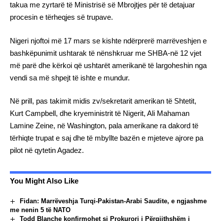
takua me zyrtarë të Ministrisë së Mbrojtjes për të detajuar
procesin e tërheqjes së trupave.
Nigeri njoftoi më 17 mars se kishte ndërprerë marrëveshjen e
bashkëpunimit ushtarak të nënshkruar me SHBA-në 12 vjet
më parë dhe kërkoi që ushtarët amerikanë të largoheshin nga
vendi sa më shpejt të ishte e mundur.
Në prill, pas takimit midis zv/sekretarit amerikan të Shtetit,
Kurt Campbell, dhe kryeministrit të Nigerit, Ali Mahaman
Lamine Zeine, në Washington, pala amerikane ra dakord të
tërhiqte trupat e saj dhe të mbyllte bazën e mjeteve ajrore pa
pilot në qytetin Agadez.
You Might Also Like
Fidan: Marrëveshja Turqi-Pakistan-Arabi Saudite, e ngjashme
me nenin 5 të NATO
Todd Blanche konfirmohet si Prokurori i Përgjithshëm i