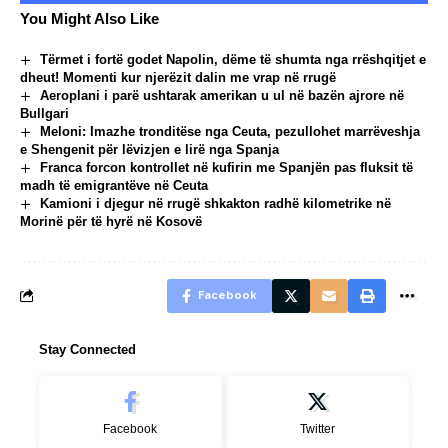
You Might Also Like
Tërmet i fortë godet Napolin, dëme të shumta nga rrëshqitjet e
dheut! Momenti kur njerëzit dalin me vrap në rrugë
Aeroplani i parë ushtarak amerikan u ul në bazën ajrore në
Bullgari
Meloni: Imazhe tronditëse nga Ceuta, pezullohet marrëveshja
e Shengenit për lëvizjen e lirë nga Spanja
Franca forcon kontrollet në kufirin me Spanjën pas fluksit të
madh të emigrantëve në Ceuta
Kamioni i djegur në rrugë shkakton radhë kilometrike në
Morinë për të hyrë në Kosovë
Facebook
Stay Connected
Facebook
Twitter