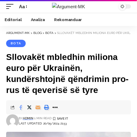
Aa
Font
Resizer
Editorial
Analiza
Rekomanduar
ARGUMENT-MK
>
BLOG
>
BOTA
>
SLLOVAKËT MBLEDHIN MILIONA EURO PËR UKRAINËN, KUNDËRSHTOJNË QËNDRIMIN PRO-RUS TË QEVERISË SË TYRE
BOTA
Sllovakët mbledhin miliona
euro për Ukrainën,
kundërshtojnë qëndrimin pro-
rus të qeverisë së tyre
BY
ADMIN
1 MIN READ
LAST UPDATED: 20/05/2024 21:53