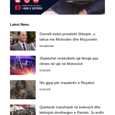
Latest News
Grenell vizitoi privatisht Shkupin, u
takua me Mickoskin dhe Muçunskin
MAQEDONI
Shpëtohet mrekullisht një fëmijë pas
rënies në ujë në Motrovicë
KOSOVË
Nis gjyqi për masakrën e Reçakut
KOSOVË
Qytetarët marshojnë në bulevard dhe
kërkojnë dorëheqjen e Ramës: Ju erdhi