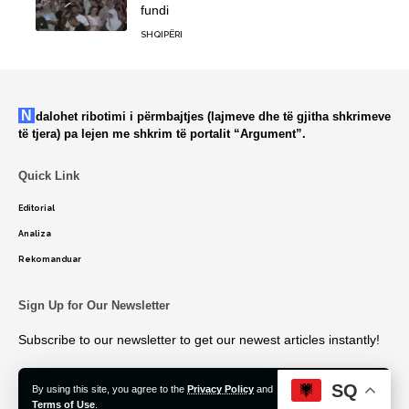
fundi
SHQIPËRI
Ndalohet ribotimi i përmbajtjes (lajmeve dhe të gjitha shkrimeve
të tjera) pa lejen me shkrim të portalit “Argument”.
Quick Link
Editorial
Analiza
Rekomanduar
Sign Up for Our Newsletter
Subscribe to our newsletter to get our newest articles instantly!
SQ
By using this site, you agree to the
Privacy Policy
and
Accept
Terms of Use
.