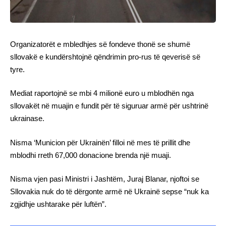
Organizatorët e mbledhjes së fondeve thonë se shumë
sllovakë e kundërshtojnë qëndrimin pro-rus të qeverisë së
tyre.
Mediat raportojnë se mbi 4 milionë euro u mblodhën nga
sllovakët në muajin e fundit për të siguruar armë për ushtrinë
ukrainase.
Nisma ‘Municion për Ukrainën’ filloi në mes të prillit dhe
mblodhi rreth 67,000 donacione brenda një muaji.
Nisma vjen pasi Ministri i Jashtëm, Juraj Blanar, njoftoi se
Sllovakia nuk do të dërgonte armë në Ukrainë sepse “nuk ka
zgjidhje ushtarake për luftën”.