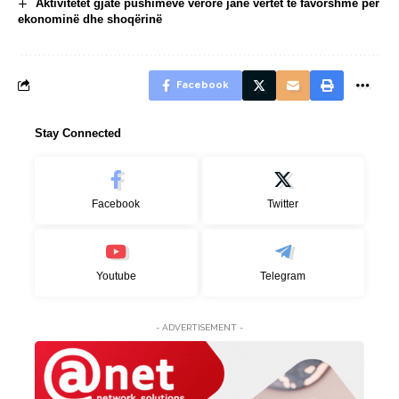
Aktivitetet gjatë pushimeve verore janë vërtet të favorshme për
ekonominë dhe shoqërinë
Facebook
Stay Connected
Facebook
Twitter
Youtube
Telegram
- ADVERTISEMENT -