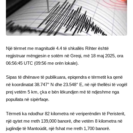
Një tërmet me magnitudë 4.4 të shkallës Rihter është
regjistruar mëngjesin e sotëm në Greqi, më 18 maj 2025, ora
06:56:45 UTC (09:56 me orën lokale).
Sipas të dhënave të publikuara, epiqendra e tërmetit ka qenë
në koordinatat 38.747° N dhe 23.548° E, në një thellësi të vogël
prej vetëm 5 km, çka e bën lëkundjen më të ndjeshme nga
popullata në sipërfaqe.
Tërmeti ka ndodhur 82 kilometra në veriperëndim të Peristerit,
një qytet me rreth 139,000 banorë, dhe vetëm 8 kilometra në
juglindje të Mantoúdit, një fshat me rreth 1,700 banorë.