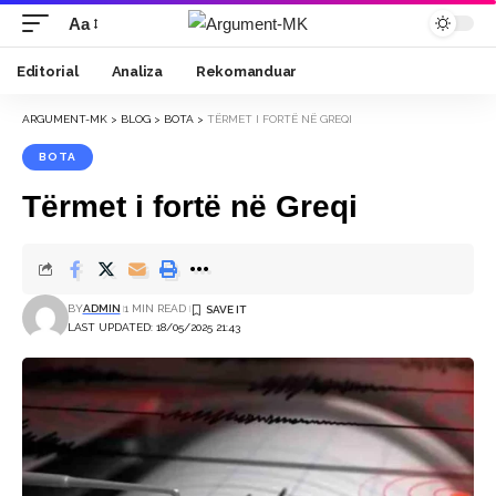
Aa
Font
Resizer
Editorial
Analiza
Rekomanduar
ARGUMENT-MK
>
BLOG
>
BOTA
>
TËRMET I FORTË NË GREQI
BOTA
Tërmet i fortë në Greqi
BY
ADMIN
1 MIN READ
LAST UPDATED: 18/05/2025 21:43