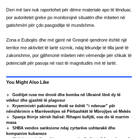
Deri më tani nuk raportohet për dëme materiale apo të lënduar,
por autoritetet greke po monitorojnë situatën dhe mbeten në
gatishmëri për çdo pasgoditje të mundshme.
Zona e Eubojës dhe më gjerë në Greqinë qendrore është një
territor me aktivitet të lartë sizmik, ndaj lëkundje të tilla janë të
zakonshme, por gjithmonë mbeten nën vëmendje për shkak të
potencialit për pasoja në rast të magnitudës më të lartë.
You Might Also Like
Goditjet ruse me dronë dhe bomba në Ukrainë lënë dy të
vdekur dhe gjashtë të plagosur
Kryeministri pakistanez thotë se është “i nderuar” për
nënshkrimin e Marrëveshjes së Përbashkët të Mbrojtjes së Mekës
Spanja thirrje sërish Italisë: Rihapni kufijtë, ose do të marrim
masa
SHBA vendos sanksione ndaj zyrtarëve ushtarakë dhe
kompanive kubaneze