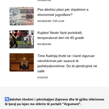
MAQEDONI
Pse dështoi plani për shpëtimin e
ekonomisë jugosllave?
MAQEDONI
TOP LAJM
Kujdes/ Nesër fazë portokalli,
temperaturat deri në 40 gradë
MAQEDONI
Time Kadrijaj thotë se i kanë siguruar
nënshkrimet për seancë të
jashtëzakonshme: Do të qëndrojmë në
sallë
KOSOVË
Ndalohet ribotimi i përmbajtjes (lajmeve dhe të gjitha shkrimeve
të tjera) pa lejen me shkrim të portalit “Argument”.