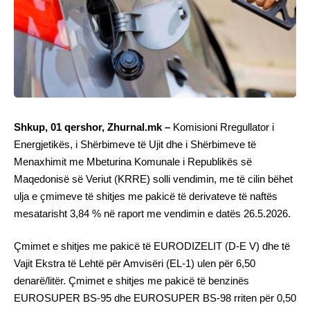
Shkup, 01 qershor, Zhurnal.mk –
Komisioni Rregullator i
Energjetikës, i Shërbimeve të Ujit dhe i Shërbimeve të
Menaxhimit me Mbeturina Komunale i Republikës së
Maqedonisë së Veriut (KRRE) solli vendimin, me të cilin bëhet
ulja e çmimeve të shitjes me pakicë të derivateve të naftës
mesatarisht 3,84 % në raport me vendimin e datës 26.5.2026.
Çmimet e shitjes me pakicë të EURODIZELIT (D-Е V) dhe të
Vajit Ekstra të Lehtë për Amvisëri (ЕL-1) ulen për 6,50
denarë/litër. Çmimet e shitjes me pakicë të benzinës
EUROSUPER BS-95 dhe EUROSUPER BS-98 rriten për 0,50