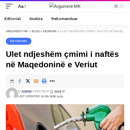
Aa
Font
Resizer
Editorial
Analiza
Rekomanduar
ARGUMENT-MK
>
BLOG
>
EKONOMI
>
ULET NDJESHËM ÇMIMI I NAFTËS NË MAQEDONINË E VERIUT
EKONOMI
Ulet ndjeshëm çmimi i naftës
në Maqedoninë e Veriut
BY
ADMIN
2 MIN READ
LAST UPDATED: 01/06/2026 14:03