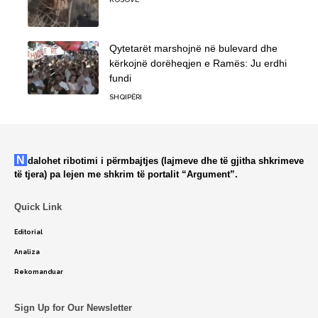
Qytetarët marshojnë në bulevard dhe
kërkojnë dorëheqjen e Ramës: Ju erdhi
fundi
SHQIPËRI
Ndalohet ribotimi i përmbajtjes (lajmeve dhe të gjitha shkrimeve
të tjera) pa lejen me shkrim të portalit “Argument”.
Quick Link
Editorial
Analiza
Rekomanduar
Sign Up for Our Newsletter