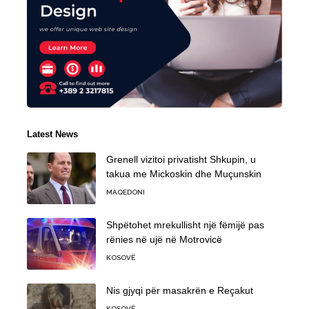
Latest News
Grenell vizitoi privatisht Shkupin, u
takua me Mickoskin dhe Muçunskin
MAQEDONI
Shpëtohet mrekullisht një fëmijë pas
rënies në ujë në Motrovicë
KOSOVË
Nis gjyqi për masakrën e Reçakut
KOSOVË