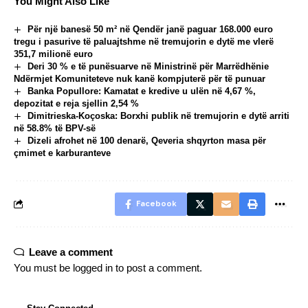
You Might Also Like
Për një banesë 50 m² në Qendër janë paguar 168.000 euro
tregu i pasurive të paluajtshme në tremujorin e dytë me vlerë
351,7 milionë euro
Deri 30 % e të punësuarve në Ministrinë për Marrëdhënie
Ndërmjet Komuniteteve nuk kanë kompjuterë për të punuar
Banka Popullore: Kamatat e kredive u ulën në 4,67 %,
depozitat e reja sjellin 2,54 %
Dimitrieska-Koçoska: Borxhi publik në tremujorin e dytë arriti
në 58.8% të BPV-së
Dizeli afrohet në 100 denarë, Qeveria shqyrton masa për
çmimet e karburanteve
Facebook
Leave a comment
You must be
logged in
to post a comment.