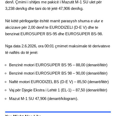
den/l. Çmimi i shitjes me pakicë i Мazutit М-1 SU ulet për
3,238 den/kg dhe tani do të jetë 47,906 den/kg.
Në këtë përllogaritje është marrë parasysh shuma e ulur e
akcizave për 2,00 den/l te EURODIZELI (D-Е V) dhe te
benzinat EUROSUPER BS-95 dhe EUROSUPER BS-98.
Nga data 2.6.2026, ora 00:01 çmimet maksimale të derivateve
të naftës do të jenë:
Benzinë motori EUROSUPER BS 95 – 88,00 (denarë/litër)
Benzinë motori EUROSUPER BS 98 – 90,00 (denarë/litër)
Naftë motori EURODIZEL BS (D-E V) – 85,50 (denarë/litër)
Vaj për Djegie Ekstra i Lehtë 1 (EL-1) – 87,50 (denarë/litër)
Mazut М-1 SU 47,906 (denarë/kilogram).